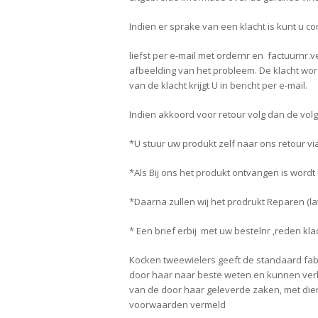
Indien er sprake van een klacht is kunt u 
liefst per e-mail met ordernr en factuurnr.v
afbeelding van het probleem. De klacht wo
van de klacht krijgt U in bericht per e-mail.
Indien akkoord voor retour volg dan de vo
*U stuur uw produkt zelf naar ons retour vi
*Als Bij ons het produkt ontvangen is wordt
*Daarna zullen wij het prodrukt Reparen (la
* Een brief erbij met uw bestelnr ,reden kl
Kocken tweewielers geeft de standaard fabr
door haar naar beste weten en kunnen verl
van de door haar geleverde zaken, met dien
voorwaarden vermeld