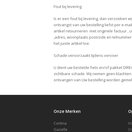
Fout bij levering
Is er een fout bij levering, dan verzoeken w
ontvangst van uw bestelling liefst per e-mai
artikel retourneren met originele factuur ,
,adres, woonplaats postcode en telnummer. Al
het juiste artikel toe.
Schade veroorzaakt tijdens vervoer
U dient uw bestelde fiets en/of pakket DIR
zichtbare schade. Wij nemen geen klachten 
ontvangen van Uw bestelling worden gemeld
Onze Merken
O
Cortina
Gazelle