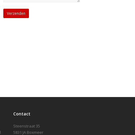
Contact
Steenstraat 35
l
5831 JA Boxmeer