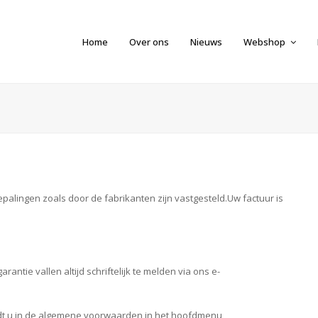
Home
Over ons
Nieuws
Webshop
palingen zoals door de fabrikanten zijn vastgesteld.Uw factuur is
antie vallen altijd schriftelijk te melden via ons e-
indt u in de algemene voorwaarden in het hoofdmenu