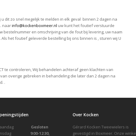
ij u dit zo snel megelijk te melden in elk geval binnen 2 dagen na
l. naar
info@kockenboxmeer.nl
uw kunt het foutief verstuurde
 uw bestelnummer en omschrijving van de fout bij levering, uw naam
s het foutief geleverde bestelling bij ons binnen is , sturen wij U
ECT te controleren, Wij behandelen achteraf geen klachten van
van overige gebreken in behandeling die later dan 2 dagen na
. .
peningstijden
Over Kocken
Maandag
Gesloten
Gérard Kocken Tweewielers is
Dinsdag
9:00-12:30,
gevestigd in Boxmeer. Onze winke