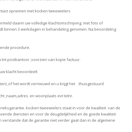
contact opnemen met kocken tweewielers
ermeld daarin uw volledige klachtomschrijving. met foto of
rdt binnen 3 werkdagen in behandeling genomen. Na beoordeling
lgende procedure.
a tnt postkantoor ,voorzien van kopie factuur.
 uw klacht beoordeelt
ten) ,of het wordt vernieuwd en u krijgt het thuisgestuurd
acht ,naam,adres. en woonplaats evt telnr.
ieksgarantie. kocken tweewielers staat in voor de kwaliteit van de
eende diensten en voor de deugdelijkheid en de goede kwaliteit
 verstande dat de garantie niet verder gaat dan in de algemene