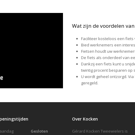
Wat zijn de voordelen van 
Faciliteer kosteloos een fie
Bied werknemers een intere
Fietsen houdt uw werknemers 
De fiets als onderdeel van ee
Dankzij een fiets kunt u snij
twintig procent besparen op s
U wordt geheel ontzorgd. Via 
geregeld.
peningstijden
Over Kocken
Maandag
Gesloten
Gérard Kocken Tweewielers is