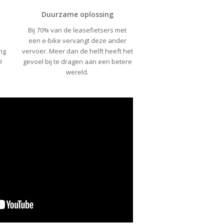
Duurzame oplossing
Bij 70% van de leasefietsers met
een e-bike vervangt deze ander
ng
vervoer. Meer dan de helft heeft het
!
gevoel bij te dragen aan een betere
wereld.