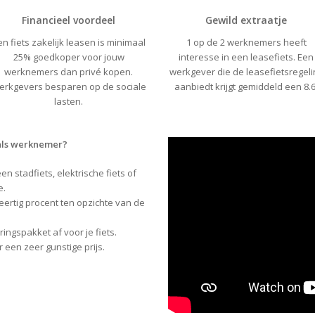
Financieel voordeel
Gewild extraatje
en fiets zakelijk leasen is minimaal
1 op de 2 werknemers heeft
25% goedkoper voor jouw
interesse in een leasefiets. Een
werknemers dan privé kopen.
werkgever die de leasefietsregeli
erkgevers besparen op de sociale
aanbiedt krijgt gemiddeld een 8.6
lasten.
 als werknemer?
een stadfiets, elektrische fiets of
e.
veertig procent ten opzichte van de
ringspakket af voor je fiets.
 een zeer gunstige prijs.