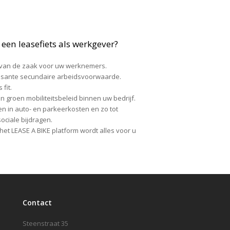
een leasefiets als werkgever?
ts van de zaak voor uw werknemers.
ssante secundaire arbeidsvoorwaarde.
fit.
n groen mobiliteitsbeleid binnen uw bedrijf.
den in auto- en parkeerkosten en zo tot
ociale bijdragen.
het LEASE A BIKE platform wordt alles voor u
Contact
Steenstraat 35