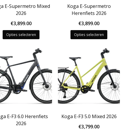
a E-Supermetro Mixed
Koga E-Supermetro
2026
Herenfiets 2026
€
3,899.00
€
3,899.00
Dit
Dit
Opties selecteren
Opties selecteren
product
product
heeft
heeft
meerdere
meerdere
variaties.
variaties.
Deze
Deze
optie
optie
kan
kan
gekozen
gekozen
worden
worden
op
op
de
de
productpagina
productpagi
ga E-F3 6.0 Herenfiets
Koga E-F3 5.0 Mixed 2026
2026
€
3,799.00