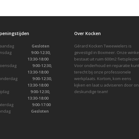
peningstijden
Over Kocken
Maandag
Gesloten
Gérard Kocken Tweewielers is
Dinsdag
9:00-12:30,
gevestigd in Boxmeer. Onze winke
13:30-18:00
bestaat uit ruim 600m2 fietsplezier
Woensdag
9:00-12:30,
Voor onderhoud en reparatie kunt
13:30-18:00
terecht bij onze professionele
onderdag
9:00-12:30,
werkplaats. Kortom, kom eens
13:30-18:00
kijken en laat u adviseren door on
Vrijdag
9:00-12:30,
deskundige team!
13:30-18:00
Zaterdag
9:00-17:00
Zondag
Gesloten