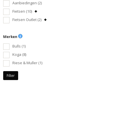
Aanbiedingen
(2)
Fietsen
(10)
Fietsen Outlet
(2)
Merken
Bulls
(1)
Koga
(8)
Riese & Muller
(1)
Filter
na