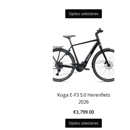
Dit
Opties selecteren
product
heeft
meerdere
variaties.
Deze
optie
kan
gekozen
worden
op
de
productpagina
Koga E-F3 5.0 Herenfiets
2026
€
3,799.00
Dit
Opties selecteren
product