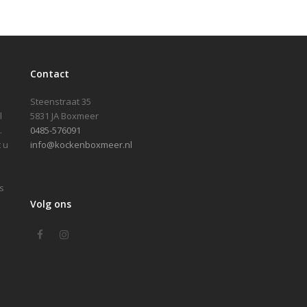
Contact
Steenstraat 35
l
5831 JA Boxmeer
.
0485-576091
 u
info@kockenboxmeer.nl
s
Volg ons
Facebook
Instagram