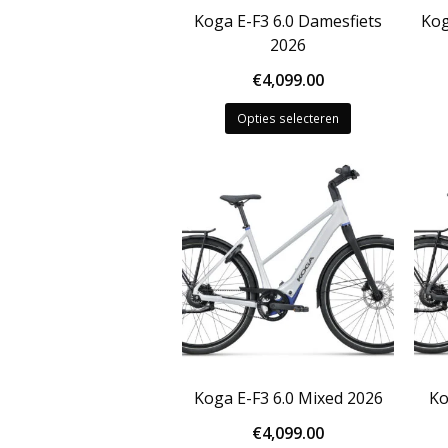
Koga E-F3 6.0 Damesfiets
Kog
2026
€
4,099.00
Dit
Opties selecteren
product
heeft
meerdere
variaties.
Deze
optie
kan
gekozen
worden
op
de
productpagina
Koga E-F3 6.0 Mixed 2026
Ko
€
4,099.00