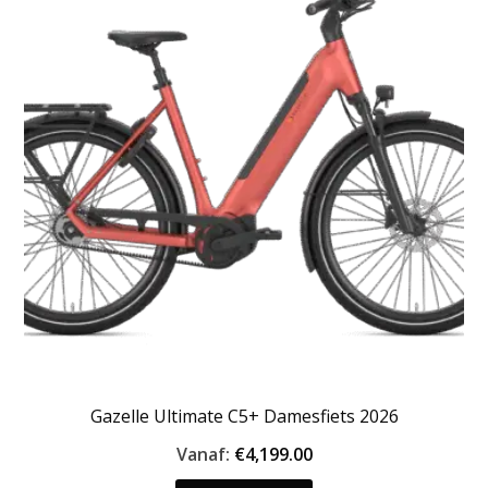
Deze
optie
kan
gekozen
worden
op
de
productpagina
Gazelle Ultimate C5+ Damesfiets 2026
Vanaf:
€
4,199.00
Dit