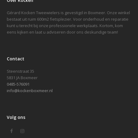
Over Kocken
Gérard Kocken Tweewielers is gevestigd in Boxmeer. Onze winkel
bestaat uit ruim 600m2 fietsplezier. Voor onderhoud en reparatie
kunt u terecht bij onze professionele werkplaats. Kortom, kom
eens kijken en laat u adviseren door ons deskundige team!
Contact
Steenstraat 35
5831 JA Boxmeer
0485-576091
info@kockenboxmeer.nl
Volg ons
Facebook
Instagram