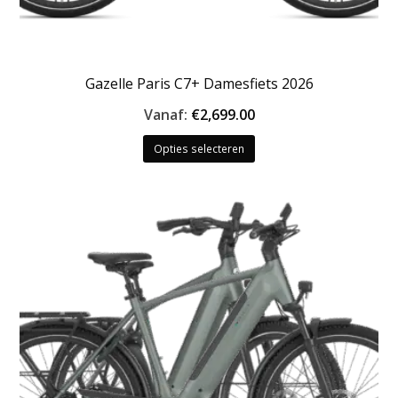
Gazelle Paris C7+ Damesfiets 2026
Vanaf:
€
2,699.00
Dit
Opties selecteren
product
heeft
meerdere
variaties.
Deze
optie
kan
gekozen
worden
op
de
productpagina