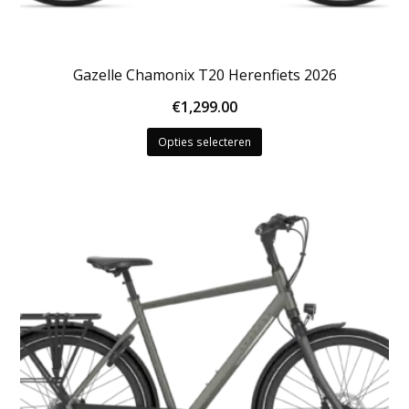
Gazelle Chamonix T20 Herenfiets 2026
€
1,299.00
Dit
Opties selecteren
product
heeft
meerdere
variaties.
Deze
optie
kan
gekozen
worden
op
de
productpagina