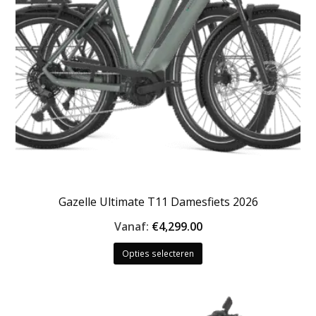
op
de
productpagina
Gazelle Ultimate T11 Damesfiets 2026
Vanaf:
€
4,299.00
Dit
Opties selecteren
product
heeft
meerdere
variaties.