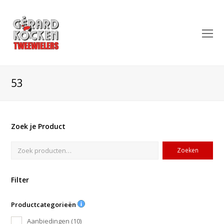
O
Mo
M
53
Zoek je Product
Zoeken
Filter
Productcategorieën
Aanbiedingen
(10)