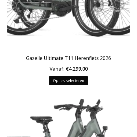
Gazelle Ultimate T11 Herenfiets 2026
Vanaf:
€
4,299.00
Dit
Opties selecteren
product
heeft
meerdere
variaties.
Deze
optie
kan
gekozen
worden