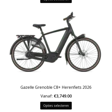
product
heeft
meerdere
variaties.
Deze
optie
kan
gekozen
worden
op
de
productpagina
Gazelle Grenoble C8+ Herenfiets 2026
Vanaf:
€
3,749.00
Dit
Opties selecteren
product