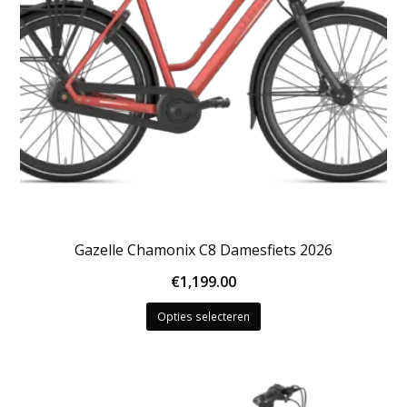
de
productpagina
Gazelle Chamonix C8 Damesfiets 2026
€
1,199.00
Dit
Opties selecteren
product
heeft
meerdere
variaties.
Deze