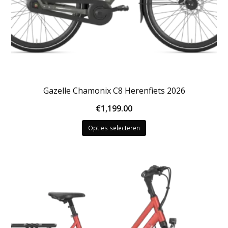
Gazelle Chamonix C8 Herenfiets 2026
€
1,199.00
Dit
Opties selecteren
product
heeft
meerdere
variaties.
Deze
optie
kan
gekozen
worden
op