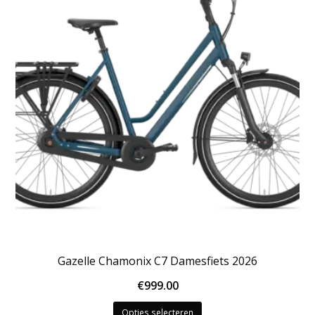
optie
kan
gekozen
worden
op
de
productpagina
Gazelle Chamonix C7 Damesfiets 2026
€
999.00
Dit
Opties selecteren