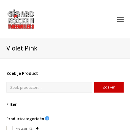
O
Mo
M
Violet Pink
Zoek je Product
Zoeken
Filter
Productcategorieën
Fietsen
(2)