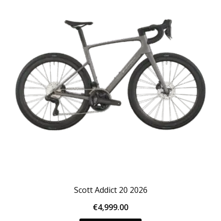
Deze
optie
kan
gekozen
worden
op
de
productpagina
Scott Addict 20 2026
€
4,999.00
Dit