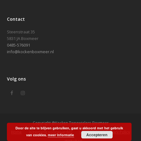
Contact
Steenstraat 35
5831 JA Boxmeer
0485-576091
info@kockenboxmeer.nl
Volg ons
Facebook
Instagram
Copyright @Kocken Tweewielers Boxmeer
Door de site te blijven gebruiken, gaat u akkoord met het gebruik
Home
Algemene voorwaarden
Disclaimer
Privacy Policy
Accepteren
van cookies.
meer informatie