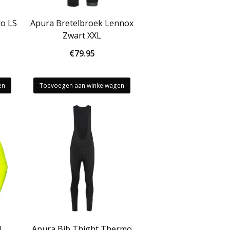
roductpagina
productpagina
ro LS
Apura Bretelbroek Lennox
Zwart XXL
€
79.95
en
Toevoegen aan winkelwagen
l
Apura Bib Thight Thermo