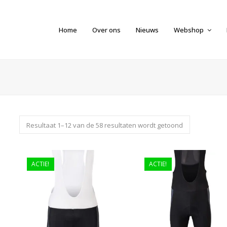
Home
Over ons
Nieuws
Webshop
Resultaat 1–12 van de 58 resultaten wordt getoond
ACTIE!
ACTIE!