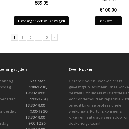
€
89.95
€
100.00
Toevoegen aan winkelwagen
Lees verder
1
2
3
4
5
peningstijden
Over Kocken
Maandag
Gesloten
Gérard Kocken Tweewielers is
Dinsdag
9:00-12:30,
gevestigd in Boxmeer. Onze winke
13:30-18:00
bestaat uit ruim 600m2 fietsplezier
Woensdag
9:00-12:30,
Voor onderhoud en reparatie kunt
13:30-18:00
terecht bij onze professionele
onderdag
9:00-12:30,
werkplaats. Kortom, kom eens
13:30-18:00
kijken en laat u adviseren door on
Vrijdag
9:00-12:30,
deskundige team!