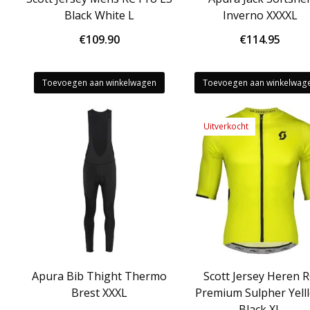
Black White L
Inverno XXXXL
€
109.90
€
114.95
Toevoegen aan winkelwagen
Toevoegen aan winkelwag
Uitverkocht
Apura Bib Thight Thermo
Scott Jersey Heren 
Brest XXXL
Premium Sulpher Yell
Black XL