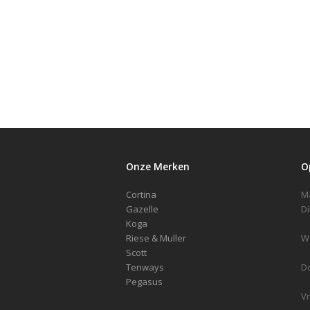
Onze Merken
O
Cortina
Gazelle
Koga
Riese & Muller
Scott
Tenways
D
Pegasus