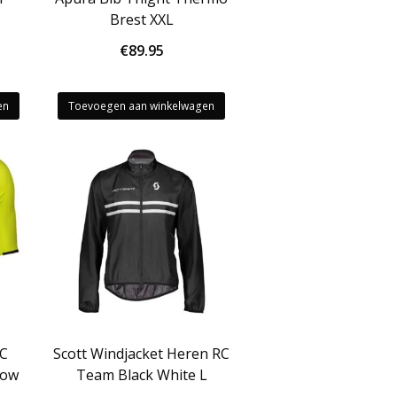
Brest XXL
€
89.95
en
Toevoegen aan winkelwagen
RC
Scott Windjacket Heren RC
low
Team Black White L