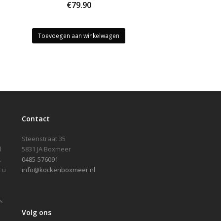
€
79.90
Toevoegen aan winkelwagen
Contact
Steenstraat 35
l
5831 JA Boxmeer
.
0485-576091
 u
info@kockenboxmeer.nl
s
Volg ons