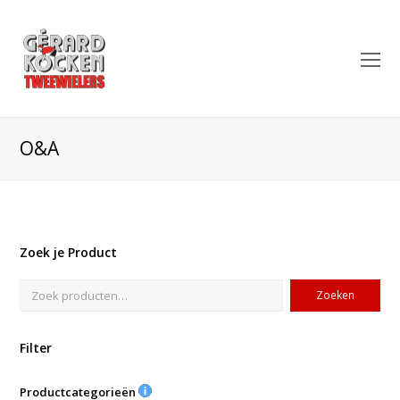
O
Mo
M
O&A
Zoek je Product
Zoeken
Filter
Productcategorieën