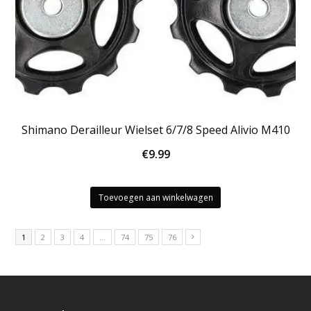
Shimano Derailleur Wielset 6/7/8 Speed Alivio M410
€
9.99
Toevoegen aan winkelwagen
1
2
3
4
…
74
75
76