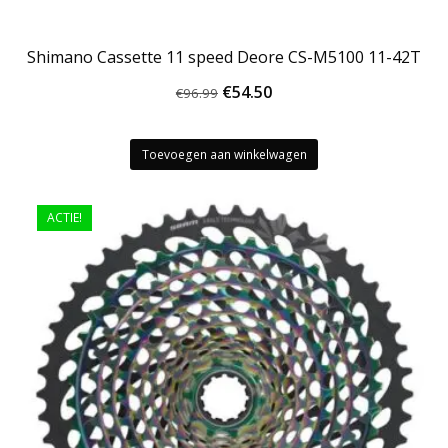
Shimano Cassette 11 speed Deore CS-M5100 11-42T
Oorspronkelijke
Huidige
€
54.50
€
96.99
prijs
prijs
was:
is:
Toevoegen aan winkelwagen
€96.99.
€54.50.
ACTIE!