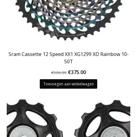
Sram Cassette 12 Speed XX1 XG1299 XD Rainbow 10-
50T
Oorspronkelijke
Huidige
€
375.00
€
506.00
prijs
prijs
Toevoegen aan winkelwagen
was:
is:
€506.00.
€375.00.