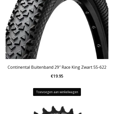
Continental Buitenband 29″ Race King Zwart 55-622
€
19.95
Toevoegen aan winkelwagen