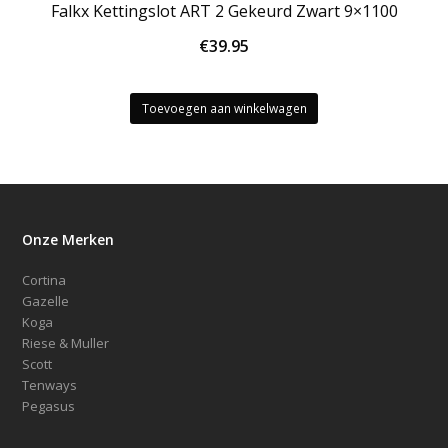
Falkx Kettingslot ART 2 Gekeurd Zwart 9×1100
€
39.95
Toevoegen aan winkelwagen
Onze Merken
Cortina
Gazelle
Koga
Riese & Muller
Scott
Tenways
Pegasus