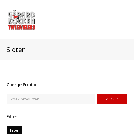
O
Mo
M
Sloten
Zoek je Product
Zoeken
Filter
Filter