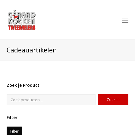
O
Mo
M
Cadeauartikelen
Zoek je Product
Zoeken
Filter
Filter