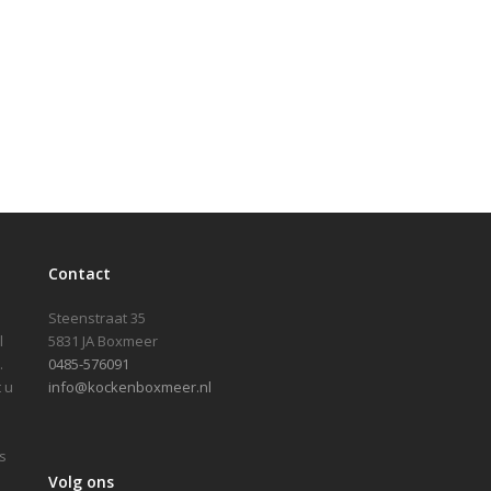
Contact
Steenstraat 35
l
5831 JA Boxmeer
.
0485-576091
 u
info@kockenboxmeer.nl
s
Volg ons