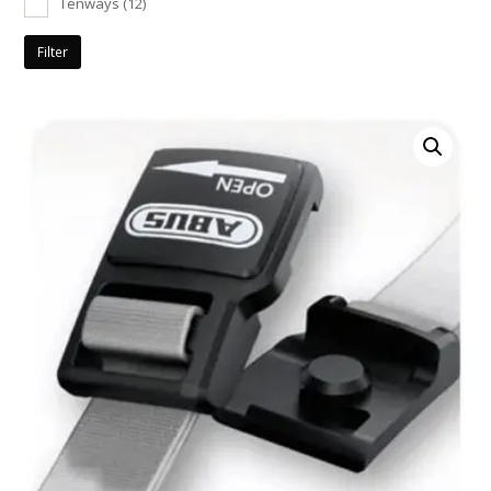
Tenways
(12)
Filter