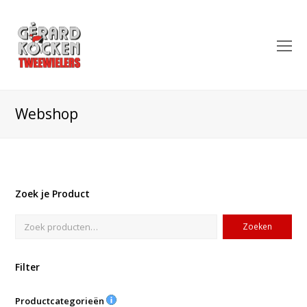
O
Mo
M
Webshop
Zoek je Product
Zoeken
Filter
Productcategorieën