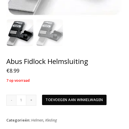
Abus Fidlock Helmsluiting
€
8.99
7 op voorraad
Abus
TOEVOEGEN AAN WINKELWAGEN
Fidlock
Helmsluiting
aantal
Categorieën:
Helmen
,
Kleding