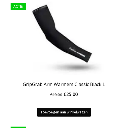
ACTIE!
GripGrab Arm Warmers Classic Black L
Oorspronkelijke
Huidige
€
25.00
€
40.00
prijs
prijs
was:
is:
Toevoegen aan winkelwagen
€40.00.
€25.00.