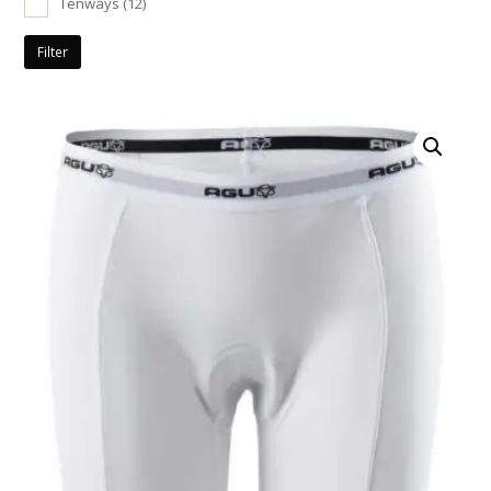
Tenways
(12)
Filter