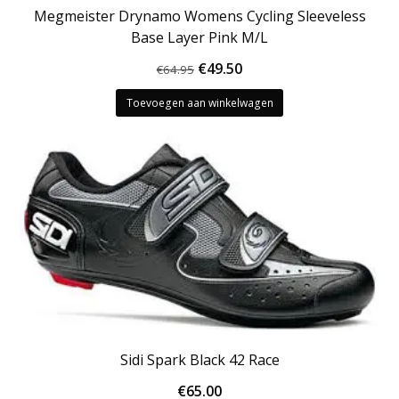
Megmeister Drynamo Womens Cycling Sleeveless
Base Layer Pink M/L
Oorspronkelijke
Huidige
€
49.50
€
64.95
prijs
prijs
Toevoegen aan winkelwagen
was:
is:
€64.95.
€49.50.
Sidi Spark Black 42 Race
€
65.00