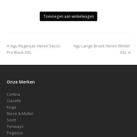
Toevoegen aan winkelwagen
previous
next
Agu Regenjas Heren Secco
Agu Lange Broek Heren Winter
post:
post:
Pro Black XXL
XXL
Onze Merken
Cortina
Gazelle
Koga
Riese & Muller
Scott
Tenways
Pegasus