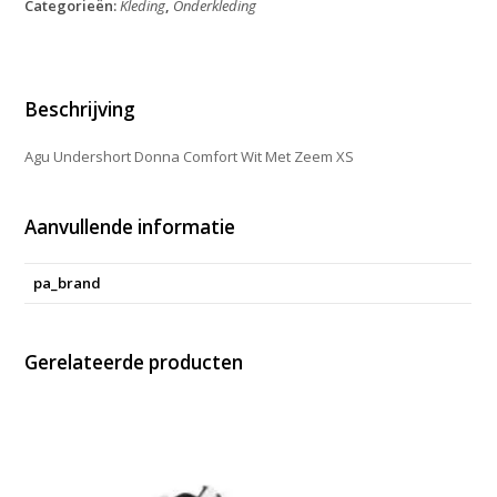
Categorieën:
Kleding
,
Onderkleding
Wit
Met
Zeem
XS
aantal
Beschrijving
Agu Undershort Donna Comfort Wit Met Zeem XS
Aanvullende informatie
pa_brand
Gerelateerde producten