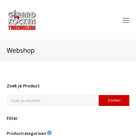
O
Mo
M
Webshop
Zoek je Product
Zoeken
Filter
Productcategorieën