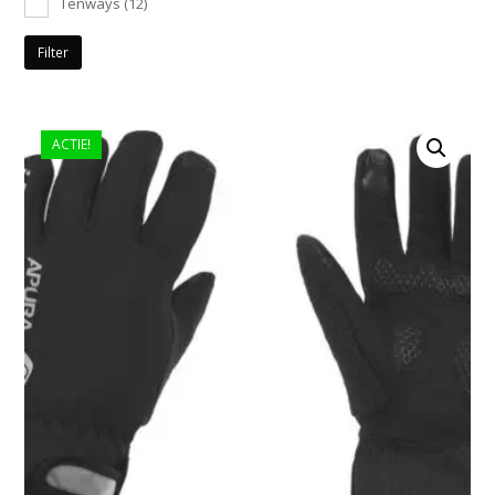
Tenways
(12)
Filter
ACTIE!