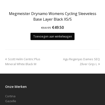
Megmeister Drynamo Womens Cycling Sleeveless
Base Layer Black XS/S
Oorspronkelijke
Huidige
€
49.50
€
64.95
prijs
prijs
Toevoegen aan winkelwagen
was:
is:
€64.95.
€49.50.
previous
next
Scott Helm Centric Plus
Agu Regenjas Dames SEQ
post:
post:
Mineral White Black M
Zilver Grijs L
Onze Merken
Cortina
Gazelle