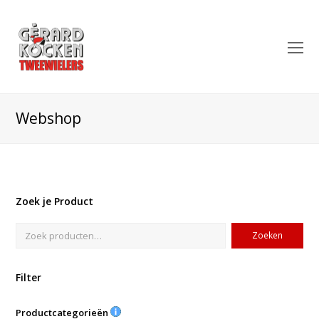
O
Mo
M
Webshop
Zoek je Product
Zoeken
Filter
Productcategorieën