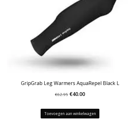
GripGrab Leg Warmers AquaRepel Black L
Oorspronkelijke
Huidige
€
40.00
€
62.95
prijs
prijs
was:
is:
Toevoegen aan winkelwagen
€62.95.
€40.00.