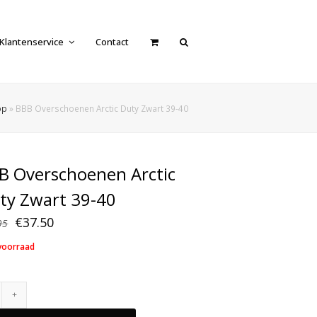
Klantenservice
Contact
op
»
BBB Overschoenen Arctic Duty Zwart 39-40
B Overschoenen Arctic
ty Zwart 39-40
Oorspronkelijke
Huidige
€
37.50
95
prijs
prijs
voorraad
was:
is:
€59.95.
€37.50.
BBB
Overschoenen