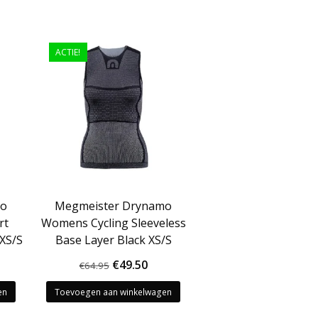
ACTIE!
mo
Megmeister Drynamo
rt
Womens Cycling Sleeveless
 XS/S
Base Layer Black XS/S
kelijke
idige
Oorspronkelijke
Huidige
€
49.50
€
64.95
js
prijs
prijs
en
Toevoegen aan winkelwagen
was:
is: