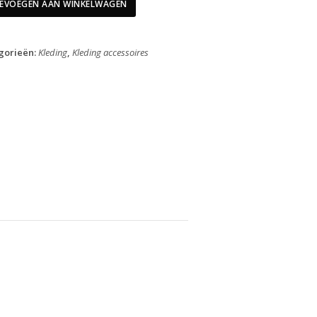
Arctic
EVOEGEN AAN WINKELWAGEN
Duty
Zwart
39-
gorieën:
Kleding
,
Kleding accessoires
40
aantal