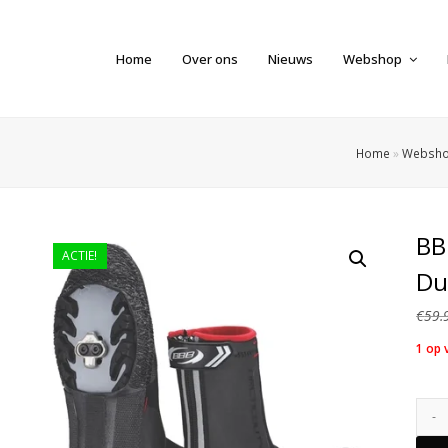
Home
Over ons
Nieuws
Webshop
Home
»
Websh
BB
ACTIE!
Du
€
59.
1 op 