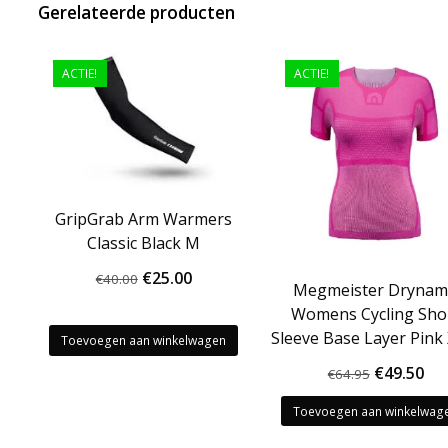
Gerelateerde producten
ACTIE!
ACTIE!
GripGrab Arm Warmers
Classic Black M
Oorspronkelijke
Huidige
€
25.00
€
40.00
Megmeister Dryna
prijs
prijs
Womens Cycling Sho
was:
is:
Sleeve Base Layer Pink
Toevoegen aan winkelwagen
€40.00.
€25.00.
Oorspron
Hu
€
49.50
€
64.95
prijs
pri
Toevoegen aan winkelwag
was:
is: