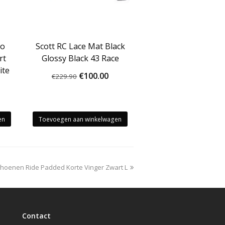
mo
Scott RC Lace Mat Black
rt
Glossy Black 43 Race
ite
Oorspronkelijke
Huidige
€
100.00
€
229.90
prijs
prijs
kelijke
idige
was:
is:
js
€229.90.
€100.00.
en
Toevoegen aan winkelwagen
.50.
hoenen Ride Padded Korte Vinger Zwart L
Contact