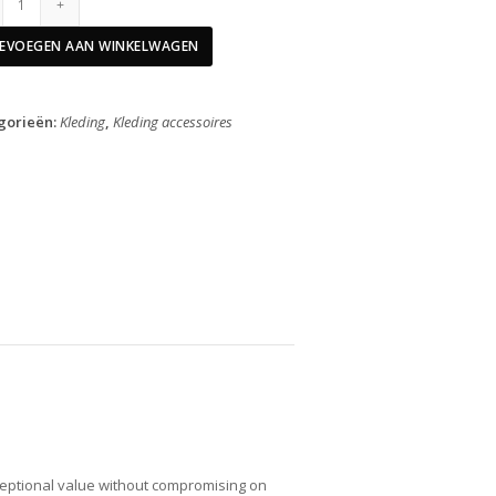
Handschoenen
Ride
EVOEGEN AAN WINKELWAGEN
Padded
Korte
Vinger
gorieën:
Kleding
,
Kleding accessoires
Zwart
XL
aantal
eptional value without compromising on