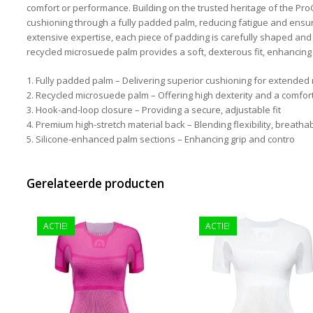
comfort or performance. Building on the trusted heritage of the Pro
cushioning through a fully padded palm, reducing fatigue and ensuri
extensive expertise, each piece of padding is carefully shaped and 
recycled microsuede palm provides a soft, dexterous fit, enhancing 
1. Fully padded palm – Delivering superior cushioning for extended 
2. Recycled microsuede palm – Offering high dexterity and a comfort
3. Hook-and-loop closure – Providing a secure, adjustable fit
4. Premium high-stretch material back – Blending flexibility, breathab
5. Silicone-enhanced palm sections – Enhancing grip and contro
Gerelateerde producten
ACTIE!
ACTIE!