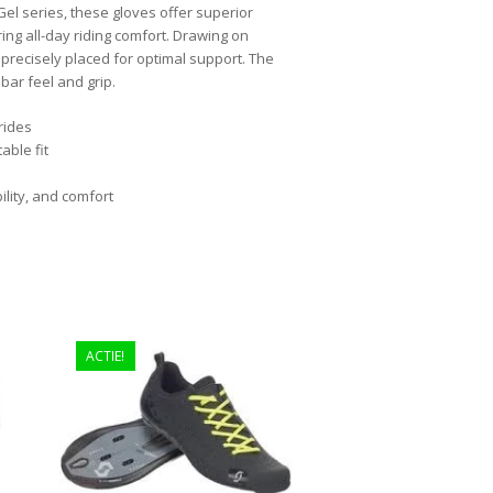
Gel series, these gloves offer superior
ng all-day riding comfort. Drawing on
precisely placed for optimal support. The
bar feel and grip.
rides
able fit
ility, and comfort
ACTIE!