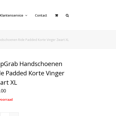
Klantenservice
Contact
dschoenen Ride Padded Korte Vinger Zwart XL
ipGrab Handschoenen
de Padded Korte Vinger
art XL
.00
voorraad
GripGrab