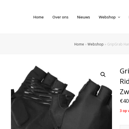
Home
Over ons
Nieuws
Webshop
Home
»
Webshop
»
GripGrab Han
Gr
Ri
Zw
€
40
3 op 