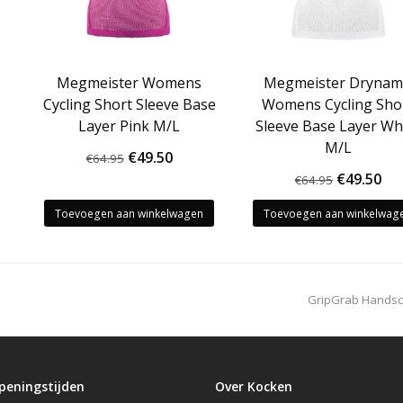
Megmeister Womens
Megmeister Dryna
Cycling Short Sleeve Base
Womens Cycling Sho
Layer Pink M/L
Sleeve Base Layer Wh
M/L
Oorspronkelijke
Huidige
€
49.50
€
64.95
Oorspron
Hu
€
49.50
prijs
prijs
€
64.95
prijs
pri
was:
is:
Toevoegen aan winkelwagen
Toevoegen aan winkelwag
was:
is:
€64.95.
€49.50.
€64.95.
€49
next
GripGrab Handsc
post:
peningstijden
Over Kocken