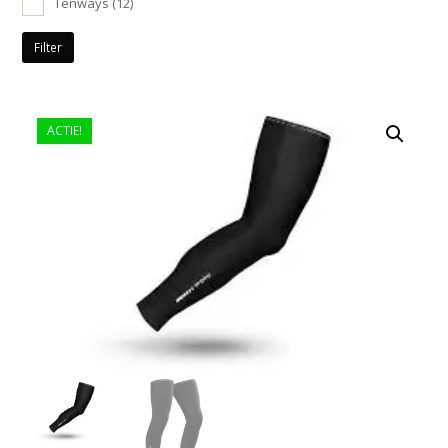
Tenways
(12)
Filter
ACTIE!