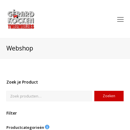
O
Mo
M
Webshop
Zoek je Product
Zoeken
Filter
Productcategorieën