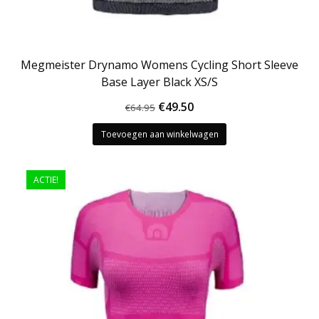
Megmeister Drynamo Womens Cycling Short Sleeve
Base Layer Black XS/S
Oorspronkelijke
Huidige
€
49.50
€
64.95
prijs
prijs
Toevoegen aan winkelwagen
was:
is:
€64.95.
€49.50.
ACTIE!