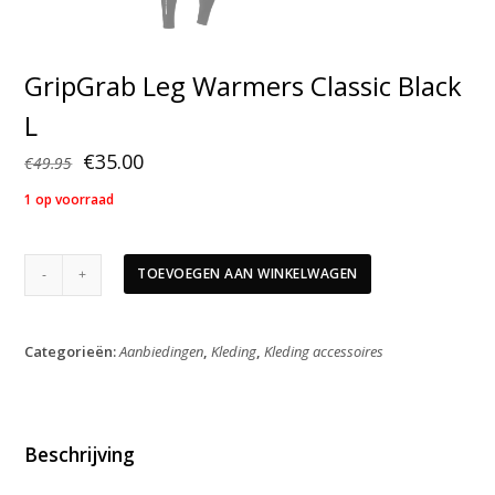
GripGrab Leg Warmers Classic Black
L
Oorspronkelijke
Huidige
€
35.00
€
49.95
prijs
prijs
1 op voorraad
was:
is:
€49.95.
€35.00.
GripGrab
TOEVOEGEN AAN WINKELWAGEN
Leg
Warmers
Classic
Categorieën:
Aanbiedingen
,
Kleding
,
Kleding accessoires
Black
L
aantal
Beschrijving