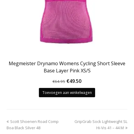
Megmeister Drynamo Womens Cycling Short Sleeve
Base Layer Pink XS/S
Oorspronkelijke
Huidige
€
49.50
€
64.95
prijs
prijs
Toevoegen aan winkelwagen
was:
is:
€64.95.
€49.50.
previous
next
Scott Shoenen Road Comp
GripGrab Sock Lightweight SL
post:
post:
Boa Black Silver 48
Hi-Vis 41 – 44 M