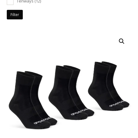
Tenways
(12)
Filter