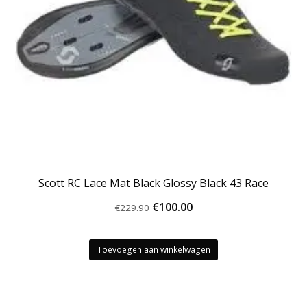
Scott RC Lace Mat Black Glossy Black 43 Race
Oorspronkelijke
Huidige
€
100.00
€
229.90
prijs
prijs
was:
is:
Toevoegen aan winkelwagen
€229.90.
€100.00.