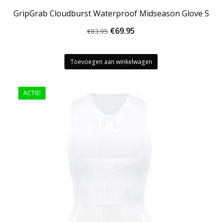
GripGrab Cloudburst Waterproof Midseason Glove S
Oorspronkelijke
Huidige
€
69.95
€
83.95
prijs
prijs
was:
is:
Toevoegen aan winkelwagen
€83.95.
€69.95.
ACTIE!