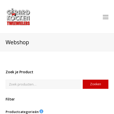
O
Mo
M
Webshop
Zoek je Product
Zoeken
Filter
Productcategorieën