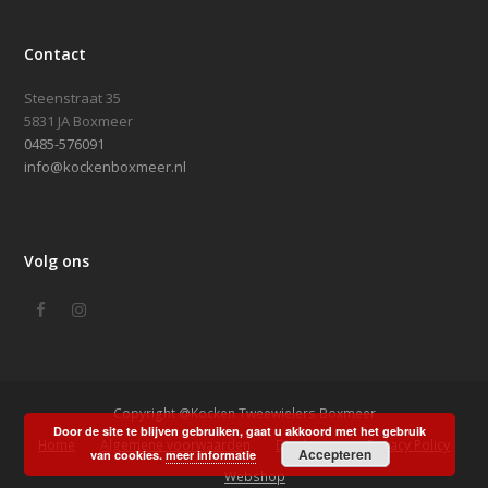
Contact
Steenstraat 35
5831 JA Boxmeer
0485-576091
info@kockenboxmeer.nl
Volg ons
Facebook
Instagram
Copyright @Kocken Tweewielers Boxmeer
Door de site te blijven gebruiken, gaat u akkoord met het gebruik
Home
Algemene voorwaarden
Disclaimer
Privacy Policy
Accepteren
van cookies.
meer informatie
Webshop