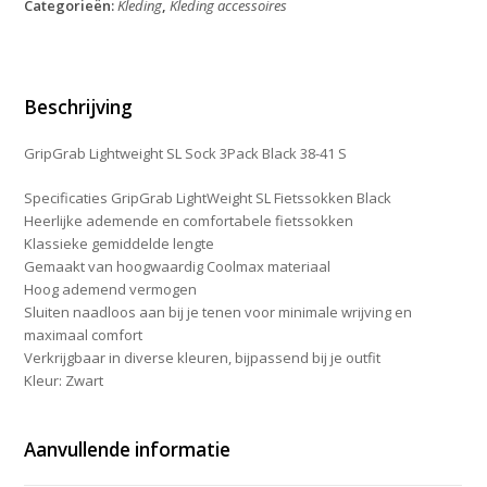
Categorieën:
Kleding
,
Kleding accessoires
3Pack
Black
38-
41
S
Beschrijving
aantal
GripGrab Lightweight SL Sock 3Pack Black 38-41 S
Specificaties GripGrab LightWeight SL Fietssokken Black
Heerlijke ademende en comfortabele fietssokken
Klassieke gemiddelde lengte
Gemaakt van hoogwaardig Coolmax materiaal
Hoog ademend vermogen
Sluiten naadloos aan bij je tenen voor minimale wrijving en
maximaal comfort
Verkrijgbaar in diverse kleuren, bijpassend bij je outfit
Kleur: Zwart
Aanvullende informatie