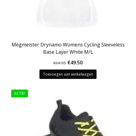
Megmeister Drynamo Womens Cycling Sleeveless
Base Layer White M/L
Oorspronkelijke
Huidige
€
49.50
€
64.95
prijs
prijs
Toevoegen aan winkelwagen
was:
is:
€64.95.
€49.50.
ACTIE!