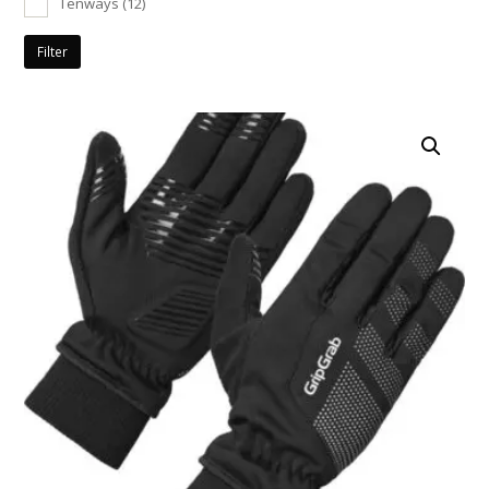
Tenways
(12)
Filter