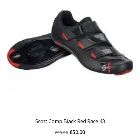
Scott Comp Black Red Race 43
Oorspronkelijke
Huidige
€
50.00
€
99.90