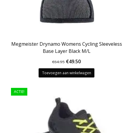
Megmeister Drynamo Womens Cycling Sleeveless
Base Layer Black M/L
Oorspronkelijke
Huidige
€
49.50
€
64.95
prijs
prijs
Toevoegen aan winkelwagen
was:
is:
€64.95.
€49.50.
ACTIE!