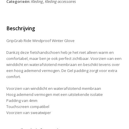
Categorieën:
Kleding
,
Kleding accessoires
Glove
Black
M
aantal
Beschrijving
GripGrab Ride Windproof Winter Glove
Dankzij deze fietshandschoen heb je het niet alleen warm en
comfortabel, maar ben je ook perfect zichtbaar. Voorzien van een
winddicht en waterafstotend membraan en beschikt tevens over
een hoog ademend vermogen. De Gel padding zorgt voor extra
comfort.
Voorzien van winddicht en waterafstotend membraan
Hoog ademend vermogen met een uitstekende isolatie
Padding van 4mm
Touchscreen compatibel
Voorzien van sweatwiper