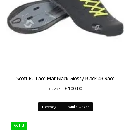
Scott RC Lace Mat Black Glossy Black 43 Race
Oorspronkelijke
Huidige
€
100.00
€
229.90
prijs
prijs
was:
is:
Toevoegen aan winkelwagen
€229.90.
€100.00.
ACTIE!