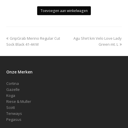
prijs
prijs
was:
is:
Toevoegen aan winkelwagen
€99.90.
€50.00.
previous
next
GripGrab Merino Regular Cut
Agu Shirt km Velo Love Lady
post:
post:
Sock Black 41-44 M
Green mt. L
Onze Merken
Cortina
Gazelle
Koga
Riese & Muller
Scott
Tenways
Pegasus