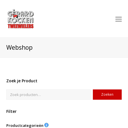
O
Mo
M
Webshop
Zoek je Product
Zoeken
Filter
Productcategorieën