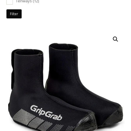
Tenways
(12)
Filter