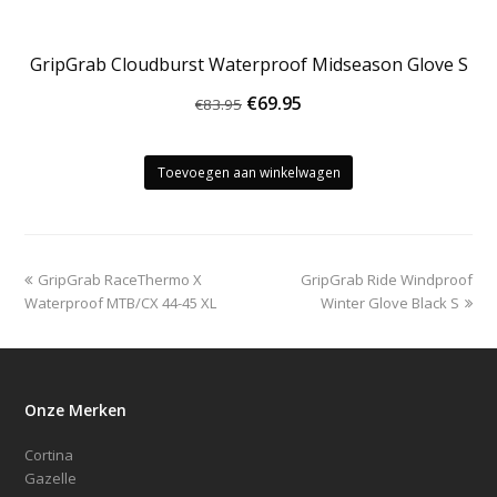
GripGrab Cloudburst Waterproof Midseason Glove S
Oorspronkelijke
Huidige
€
69.95
€
83.95
prijs
prijs
was:
is:
Toevoegen aan winkelwagen
€83.95.
€69.95.
previous
next
GripGrab RaceThermo X
GripGrab Ride Windproof
post:
post:
Waterproof MTB/CX 44-45 XL
Winter Glove Black S
Onze Merken
Cortina
Gazelle