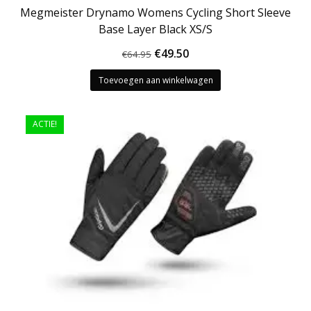
Megmeister Drynamo Womens Cycling Short Sleeve
Base Layer Black XS/S
Oorspronkelijke
Huidige
€
49.50
€
64.95
prijs
prijs
Toevoegen aan winkelwagen
was:
is:
€64.95.
€49.50.
ACTIE!