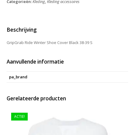
Categorieën:
Kleding
,
Kleding accessoires
Cover
Black
38-
39
S
Beschrijving
aantal
GripGrab Ride Winter Shoe Cover Black 38-39 S
Aanvullende informatie
pa_brand
Gerelateerde producten
ACTIE!