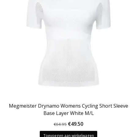
Megmeister Drynamo Womens Cycling Short Sleeve
Base Layer White M/L
Oorspronkelijke
Huidige
€
49.50
€
64.95
prijs
prijs
Toevoegen aan winkelwagen