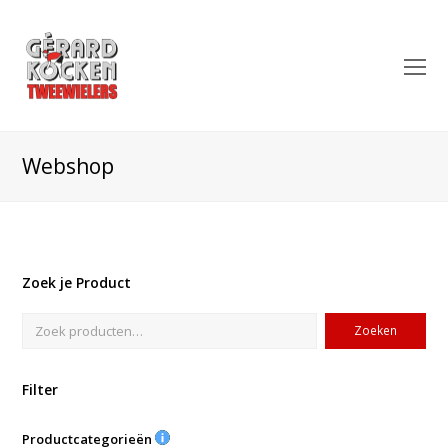
O
Mo
M
Webshop
Zoek je Product
Zoeken
Filter
Productcategorieën