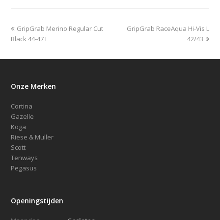
previous
next
GripGrab Merino Regular Cut
GripGrab RaceAqua Hi-Vis L
post:
post:
Black 44-47 L
42/43
Onze Merken
Cortina
Gazelle
Koga
Riese & Muller
Scott
Tenways
Pegasus
Openingstijden