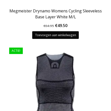
Megmeister Drynamo Womens Cycling Sleeveless
Base Layer White M/L
Oorspronkelijke
Huidige
€
49.50
€
64.95
prijs
prijs
Toevoegen aan winkelwagen
was:
is:
€64.95.
€49.50.
ACTIE!