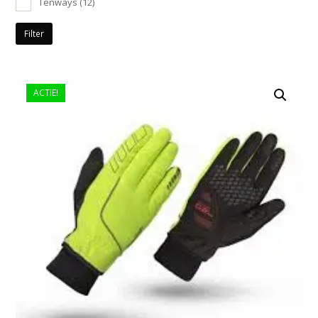
Tenways
(12)
Filter
ACTIE!