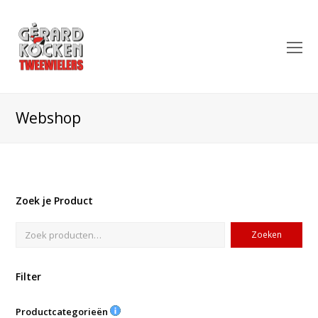
O
Mo
M
Webshop
Zoek je Product
Zoeken
Filter
Productcategorieën