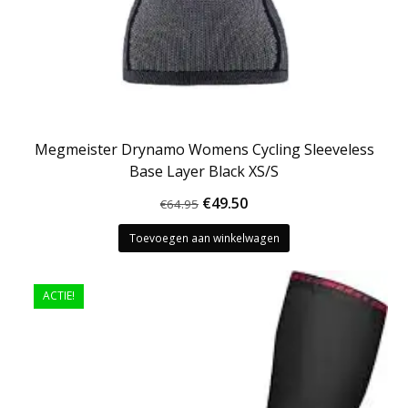
Megmeister Drynamo Womens Cycling Sleeveless
Base Layer Black XS/S
Oorspronkelijke
Huidige
€
49.50
€
64.95
prijs
prijs
Toevoegen aan winkelwagen
was:
is:
€64.95.
€49.50.
ACTIE!