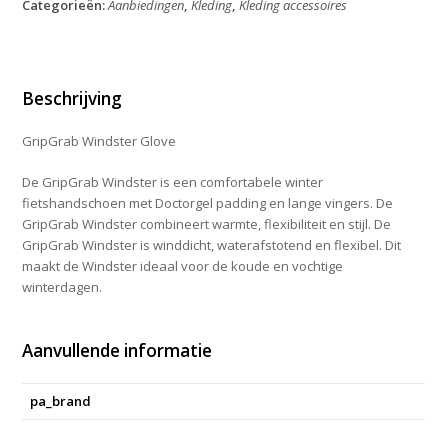
Categorieën:
Aanbiedingen
,
Kleding
,
Kleding accessoires
Windproof
Winter
Glove
Yellow
XL
Beschrijving
aantal
GripGrab Windster Glove
De GripGrab Windster is een comfortabele winter
fietshandschoen met Doctorgel padding en lange vingers. De
GripGrab Windster combineert warmte, flexibiliteit en stijl. De
GripGrab Windster is winddicht, waterafstotend en flexibel. Dit
maakt de Windster ideaal voor de koude en vochtige
winterdagen.
Aanvullende informatie
pa_brand