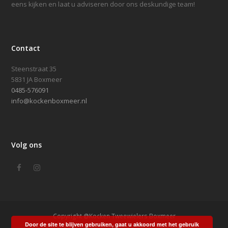
eens kijken en laat u adviseren door ons deskundige team!
Contact
Steenstraat 35
5831 JA Boxmeer
0485-576091
info@kockenboxmeer.nl
Volg ons
Facebook
Instagram
Copyright @Kocken Tweewielers Boxmeer
Door de site te blijven gebruiken, gaat u akkoord met het gebruik