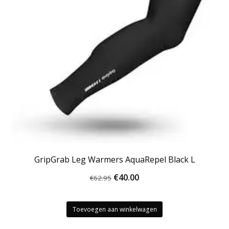
GripGrab Leg Warmers AquaRepel Black L
Oorspronkelijke
Huidige
€
40.00
€
62.95
prijs
prijs
was:
is:
Toevoegen aan winkelwagen
€62.95.
€40.00.