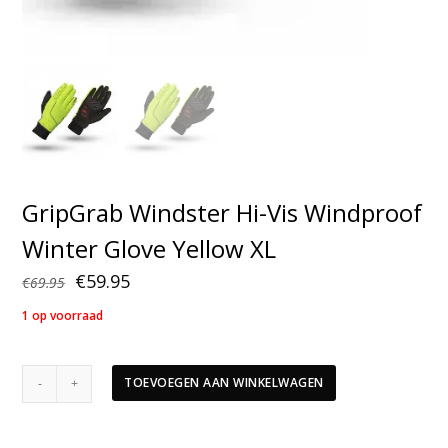
GripGrab Windster Hi-Vis Windproof
Winter Glove Yellow XL
Oorspronkelijke
Huidige
€
59.95
€
69.95
prijs
prijs
1 op voorraad
was:
is:
€69.95.
€59.95.
GripGrab
TOEVOEGEN AAN WINKELWAGEN
Windster
Hi-
Vis