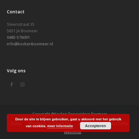
Contact
Steenstraat 35
5831 JA Boxmeer
0485-576091
info@kockenboxmeer.nl
Volg ons
Facebook
Instagram
Copyright @Kocken Tweewielers Boxmeer
Door de site te blijven gebruiken, gaat u akkoord met het gebruik
Home
Algemene voorwaarden
Disclaimer
Privacy Policy
Accepteren
van cookies.
meer informatie
Webshop