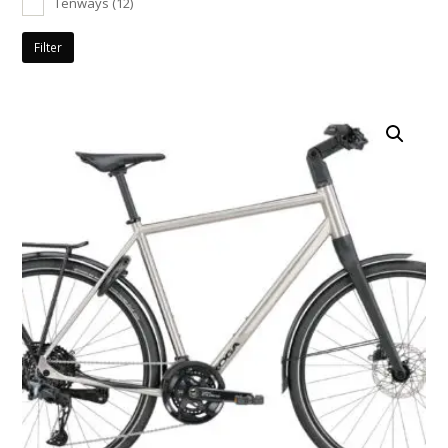
Tenways
(12)
Filter