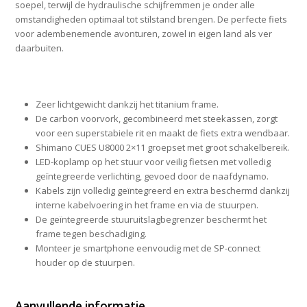
soepel, terwijl de hydraulische schijfremmen je onder alle
omstandigheden optimaal tot stilstand brengen. De perfecte fiets
voor adembenemende avonturen, zowel in eigen land als ver
daarbuiten.
Zeer lichtgewicht dankzij het titanium frame.
De carbon voorvork, gecombineerd met steekassen, zorgt
voor een superstabiele rit en maakt de fiets extra wendbaar.
Shimano CUES U8000 2×11 groepset met groot schakelbereik.
LED-koplamp op het stuur voor veilig fietsen met volledig
geïntegreerde verlichting, gevoed door de naafdynamo.
Kabels zijn volledig geïntegreerd en extra beschermd dankzij
interne kabelvoering in het frame en via de stuurpen.
De geïntegreerde stuuruitslagbegrenzer beschermt het
frame tegen beschadiging.
Monteer je smartphone eenvoudig met de SP-connect
houder op de stuurpen.
Aanvullende informatie