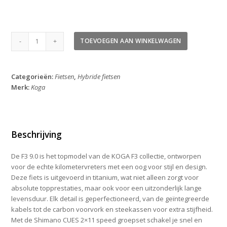
Koga
TOEVOEGEN AAN WINKELWAGEN
F3
9.0
Herenfiets
Categorieën:
Fietsen
,
Hybride fietsen
2026
Merk:
Koga
aantal
Beschrijving
De F3 9.0 is het topmodel van de KOGA F3 collectie, ontworpen
voor de echte kilometervreters met een oog voor stijl en design.
Deze fiets is uitgevoerd in titanium, wat niet alleen zorgt voor
absolute topprestaties, maar ook voor een uitzonderlijk lange
levensduur. Elk detail is geperfectioneerd, van de geïntegreerde
kabels tot de carbon voorvork en steekassen voor extra stijfheid.
Met de Shimano CUES 2×11 speed groepset schakel je snel en