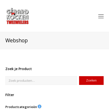
O
Mo
M
Webshop
Zoek je Product
Zoeken
Filter
Productcategorieën