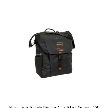
New Looxs Enkele Fietstas Vigo Black Orange 20L