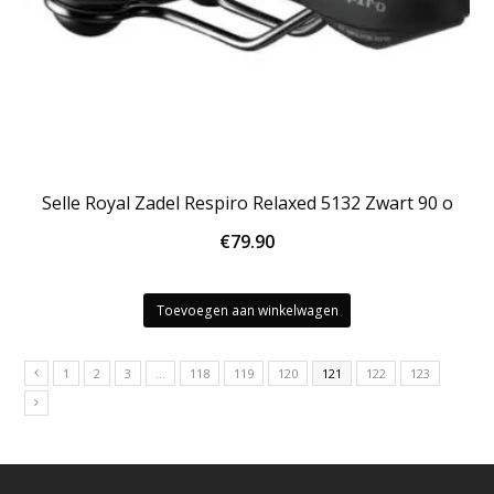
Selle Royal Zadel Respiro Relaxed 5132 Zwart 90 o
€
79.90
Toevoegen aan winkelwagen
1
2
3
…
118
119
120
121
122
123