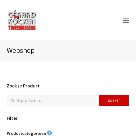
O
Mo
M
Webshop
Zoek je Product
Zoeken
Filter
Productcategorieën