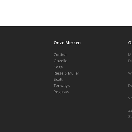
Onze Merken
O
Cortina
Gazelle
Koga
Riese & Muller
Scott
Tenways
D
Pegasus