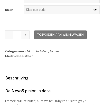
Kleur
Riese
TOEVOEGEN AAN WINKELWAGEN
&
Muller
Nevo
Categorieën:
Elektrische fietsen
,
Fietsen
5
Merk:
Riese & Muller
Pinion
2026
aantal
Beschrijving
De Nevo5 pinion in detail
Framekleur:
ice blue*; pure white*; ruby red*; slate grey*