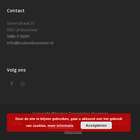
Contact
Steenstraat 35
5831 JA Boxmeer
0485-576091
info@kockenboxmeer.nl
Volg ons
Facebook
Instagram
Copyright @Kocken Tweewielers Boxmeer
Door de site te blijven gebruiken, gaat u akkoord met het gebruik
Home
Algemene voorwaarden
Disclaimer
Privacy Policy
Accepteren
van cookies.
meer informatie
Webshop