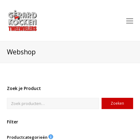
O
Mo
M
Webshop
Zoek je Product
Zoeken
Filter
Productcategorieën