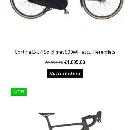
Cortina E-U4 Solid met 500WH accu Herenfiets
Oorspronkelijke
Huidige
€
1,895.00
€
2,899.00
Dit
prijs
prijs
Opties selecteren
product
was:
is:
heeft
€2,899.00.
€1,895.00.
meerdere
ACTIE!
variaties.
Deze
optie
kan
gekozen
worden
op