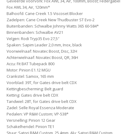
Geveerde voorvork:
Fox AWL 34, Air, 100mm, Boost; Federgabel
Fox AWL 34, Air, 120mm*
Balhoofd:
Cane Creek 1.5 Viscoset Blocker
Zadelpen:
Cane Creek New Thudbuster ST Evo-2
Buitenbanden:
Schwalbe Johnny Watts 365 60-584*
Binnenbanden:
Schwalbe AV21
Velgen:
Rodi Tryp35 Evo 27,5″
Spaken:
Sapim Leader 2,0 mm, Inox, black
Voorwielnaaf:
Novatec Boost, Disc, 32H
Achterwielnaaf:
Novatec Boost, QR, 36H
Accu:
Fit BAT Tubepack 800
Motor:
Pinion E1.12 MGU
Crankstel:
Samox, 165 mm
Voorblad:
39T, for Gates drive belt CDX
Kettingbescherming:
Belt guard
Ketting:
Gates drive belt CDX
Tandwiel:
28T, for Gates drive belt CDX
Zadel:
Selle Royal Essenza Moderate
Pedalen:
VP R&M Custom; VP-538*
Versnelling:
Pinion 12 Gear
Schakelhendel:
Pinion TE1
Stuur:
Satori R&M Custom, 25,4mm, Alu; Satori R&M Custom