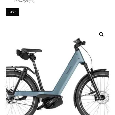
Tenways
(12)
Filter