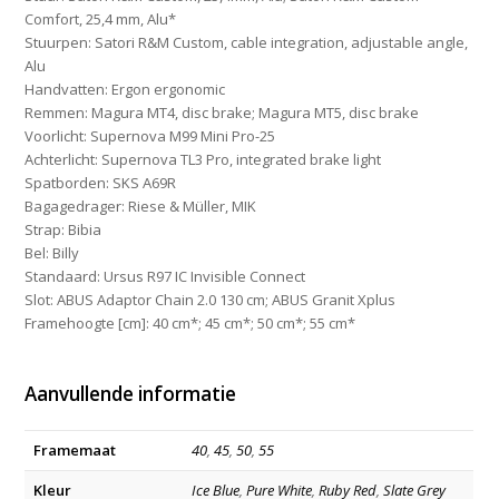
Comfort, 25,4 mm, Alu*
Stuurpen:
Satori R&M Custom, cable integration, adjustable angle,
Alu
Handvatten:
Ergon ergonomic
Remmen:
Magura MT4, disc brake; Magura MT5, disc brake
Voorlicht:
Supernova M99 Mini Pro-25
Achterlicht:
Supernova TL3 Pro, integrated brake light
Spatborden:
SKS A69R
Bagagedrager:
Riese & Müller, MIK
Strap:
Bibia
Bel:
Billy
Standaard:
Ursus R97 IC Invisible Connect
Slot:
ABUS Adaptor Chain 2.0 130 cm; ABUS Granit Xplus
Framehoogte [cm]:
40 cm*; 45 cm*; 50 cm*; 55 cm*
Aanvullende informatie
Framemaat
40
,
45
,
50
,
55
Kleur
Ice Blue
,
Pure White
,
Ruby Red
,
Slate Grey