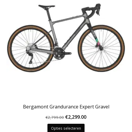
Bergamont Grandurance Expert Gravel
Oorspronkelijke
Huidige
€
2,299.00
€
2,799.00
Dit
prijs
prijs
Opties selecteren
product