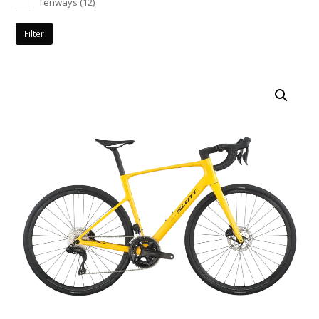
Tenways
(12)
Filter