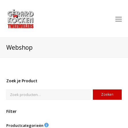
O
Mo
M
Webshop
Zoek je Product
Zoeken
Filter
Productcategorieën