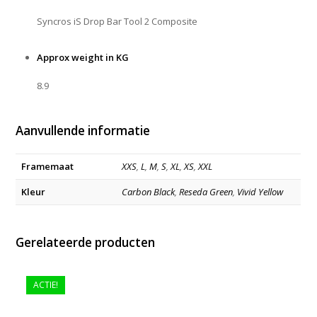
Syncros iS Drop Bar Tool 2 Composite
Approx weight in KG
8.9
Aanvullende informatie
Framemaat
XXS
,
L
,
M
,
S
,
XL
,
XS
,
XXL
Kleur
Carbon Black
,
Reseda Green
,
Vivid Yellow
Gerelateerde producten
ACTIE!