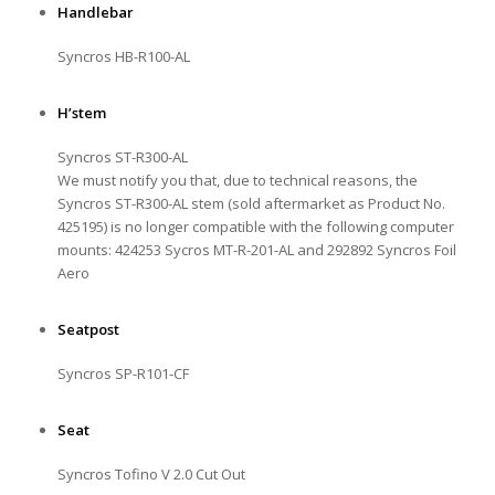
Handlebar
Syncros HB-R100-AL
H’stem
Syncros ST-R300-AL
We must notify you that, due to technical reasons, the
Syncros ST-R300-AL stem (sold aftermarket as Product No.
425195) is no longer compatible with the following computer
mounts: 424253 Sycros MT-R-201-AL and 292892 Syncros Foil
Aero
Seatpost
Syncros SP-R101-CF
Seat
Syncros Tofino V 2.0 Cut Out