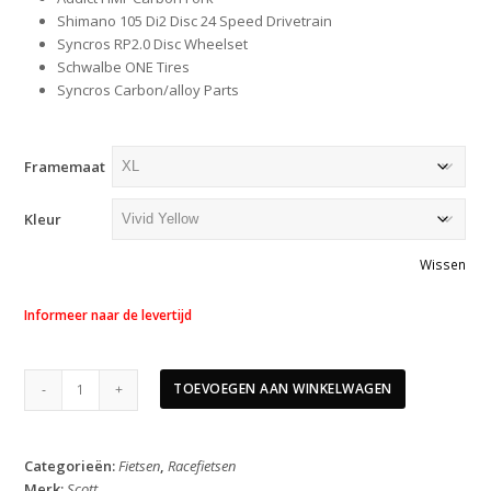
Shimano 105 Di2 Disc 24 Speed Drivetrain
Syncros RP2.0 Disc Wheelset
Schwalbe ONE Tires
Syncros Carbon/alloy Parts
Framemaat
Kleur
Wissen
Informeer naar de levertijd
Scott
TOEVOEGEN AAN WINKELWAGEN
Addict
40
2026
Categorieën:
Fietsen
,
Racefietsen
aantal
Merk:
Scott