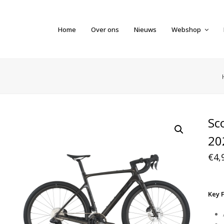
Home
Over ons
Nieuws
Webshop
Sc
20
€
4,
Key 