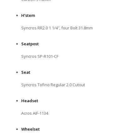
H’stem
Syncros RR2.0 1 1/4″, four Bolt 31.8mm
Seatpost
Syncros SP-R101-CF
Seat
Syncros Tofino Regular 2.0 Cutout
Headset
Acros AIF-1134
Wheelset