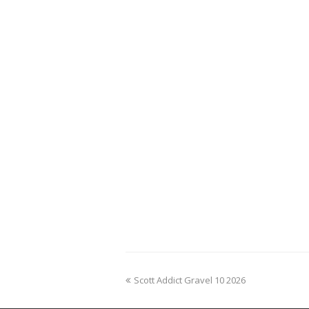
previous
Scott Addict Gravel 10 2026
post: