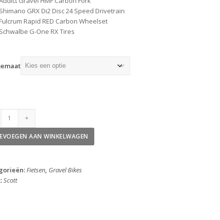
Addict Gravel HMF Carbon Fork
Shimano GRX Di2 Disc 24 Speed Drivetrain
Fulcrum Rapid RED Carbon Wheelset
Schwalbe G-One RX Tires
memaat
Scott
Addict
Gravel
EVOEGEN AAN WINKELWAGEN
15
2026
aantal
gorieën:
Fietsen
,
Gravel Bikes
:
Scott