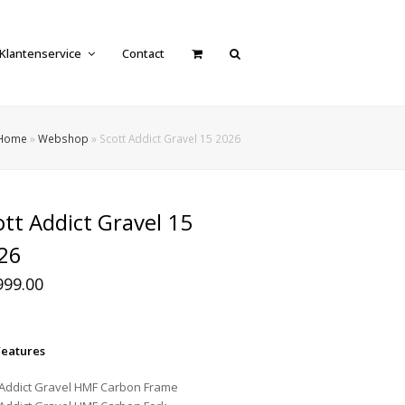
Klantenservice
Contact
Home
»
Webshop
»
Scott Addict Gravel 15 2026
ott Addict Gravel 15
26
999.00
Features
Addict Gravel HMF Carbon Frame