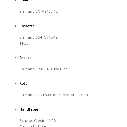
Chain
Shimano CN-M8100-12
Cassette
Shimano CS-HG710-12
11-36
Brakes
Shimano BR-RX820 Hyd.Disc
Rotor
Shimano RT-CL800 rotor 160/F and 160/R
Handlebar
Syncros Creston 1.0 X
Carbon 31.8mm