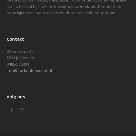
bestaat uit ruim 600m2 fietsplezier. Voor onderhoud en reparatie
kunt u terecht bij onze professionele werkplaats. Kortom, kom
eens kijken en laat u adviseren door ons deskundige team!
Contact
Steenstraat 35
5831 JA Boxmeer
0485-576091
info@kockenboxmeer.nl
Volg ons
Facebook
Instagram