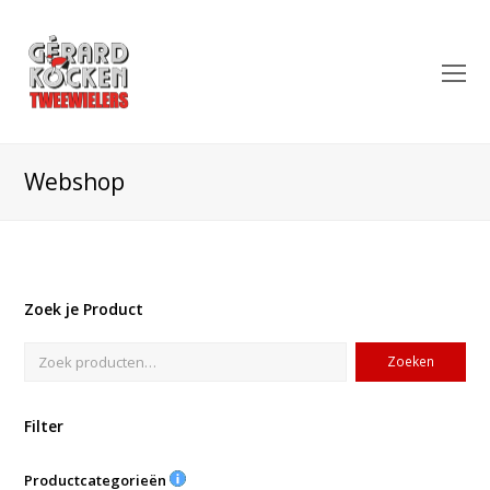
O
Mo
M
Webshop
Zoek je Product
Zoeken
Filter
Productcategorieën