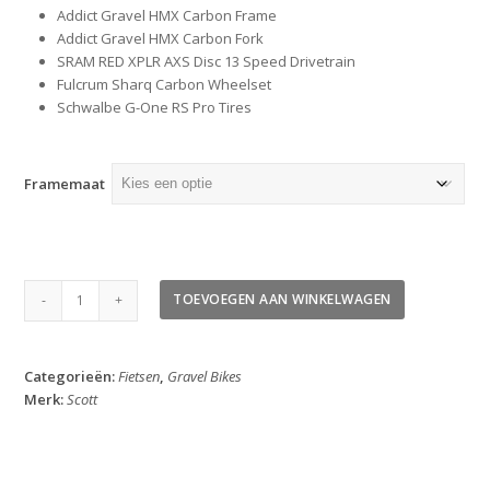
Addict Gravel HMX Carbon Frame
Addict Gravel HMX Carbon Fork
SRAM RED XPLR AXS Disc 13 Speed Drivetrain
Fulcrum Sharq Carbon Wheelset
Schwalbe G-One RS Pro Tires
Framemaat
Scott
TOEVOEGEN AAN WINKELWAGEN
Addict
Gravel
RC
Categorieën:
Fietsen
,
Gravel Bikes
2026
Merk:
Scott
aantal