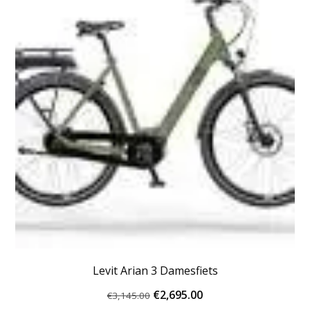
Deze
optie
kan
gekozen
worden
op
de
productpagina
Levit Arian 3 Damesfiets
Oorspronkelijke
Huidige
€
2,695.00
€
3,145.00