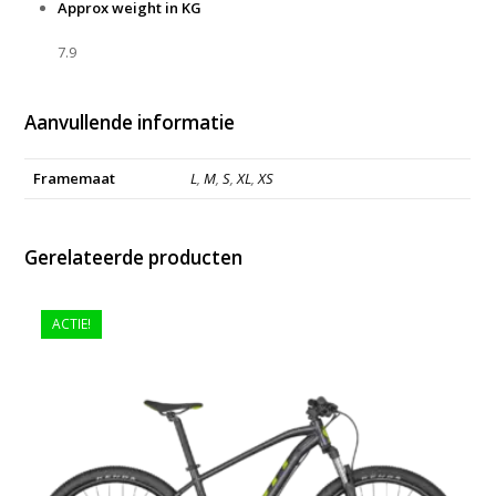
Approx weight in KG
7.9
Aanvullende informatie
Framemaat
L
,
M
,
S
,
XL
,
XS
Gerelateerde producten
ACTIE!