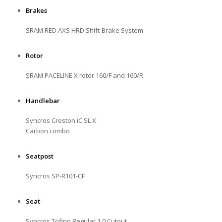
Brakes
SRAM RED AXS HRD Shift-Brake System
Rotor
SRAM PACELINE X rotor 160/F and 160/R
Handlebar
Syncros Creston iC SL X
Carbon combo
Seatpost
Syncros SP-R101-CF
Seat
Syncros Tofino Regular 1.0 Cutout