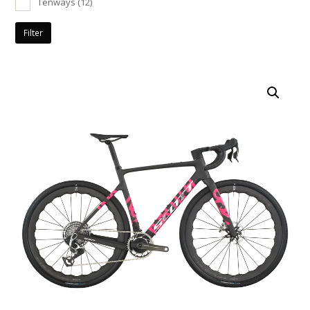
Tenways
(12)
Filter