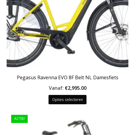
de
productpagina
Pegasus Ravenna EVO 8F Belt NL Damesfiets
Vanaf:
€
2,995.00
Dit
Opties selecteren
product
heeft
meerdere
ACTIE!
variaties.
Deze
optie