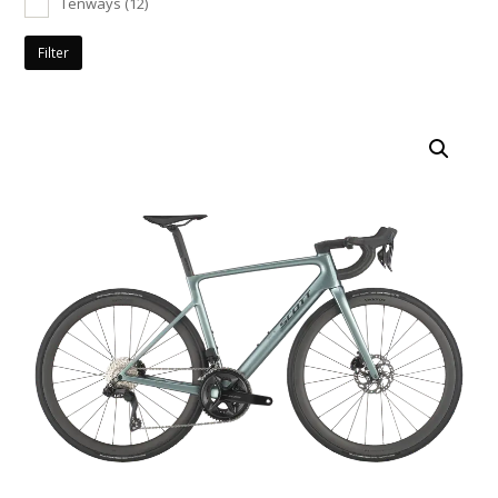
Tenways
(12)
Filter