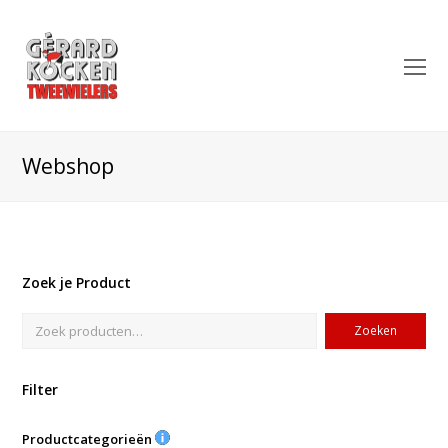
O
Mo
M
Webshop
Zoek je Product
Zoeken
Filter
Productcategorieën