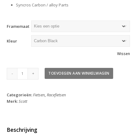
Syncros Carbon / alloy Parts
Framemaat
Kleur
Wissen
Scott
TOEVOEGEN AAN WINKELWAGEN
Addict
RC
30
Categorieën:
Fietsen
,
Racefietsen
2026
Merk:
Scott
aantal
Beschrijving