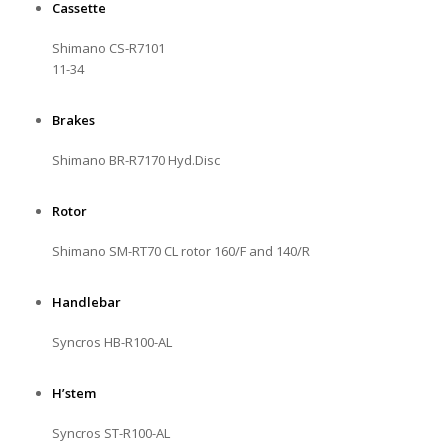
Cassette
Shimano CS-R7101
11-34
Brakes
Shimano BR-R7170 Hyd.Disc
Rotor
Shimano SM-RT70 CL rotor 160/F and 140/R
Handlebar
Syncros HB-R100-AL
H’stem
Syncros ST-R100-AL