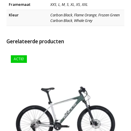
Framemaat
XXS
,
L
,
M
,
S
,
XL
,
XS
,
XXL
Kleur
Carbon Black
,
Flame Orange
,
Frozen Green
Carbon Black
,
Whale Grey
Gerelateerde producten
ACTIE!