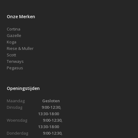
gekozen
worden
Onze Merken
op
de
Cortina
productpagina
Gazelle
Koga
Riese & Muller
Scott
Tenways
Pegasus
Openingstijden
Maandag
Gesloten
Dinsdag
9:00-12:30,
13:30-18:00
Woensdag
9:00-12:30,
13:30-18:00
Donderdag
9:00-12:30,