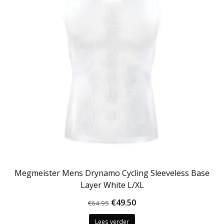
Megmeister Mens Drynamo Cycling Sleeveless Base
Layer White L/XL
Oorspronkelijke
Huidige
€
49.50
€
64.95
prijs
prijs
Lees verder