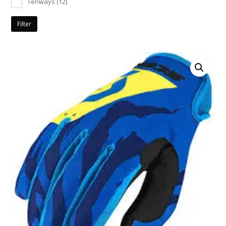
Tenways
(12)
Filter