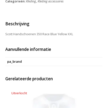
Categorieën:
Kleding
,
Kleding accessoires
Blue
Yellow
XXL
aantal
Beschrijving
Scott Handschoenen 350 Race Blue Yellow XXL
Aanvullende informatie
pa_brand
Gerelateerde producten
Uitverkocht