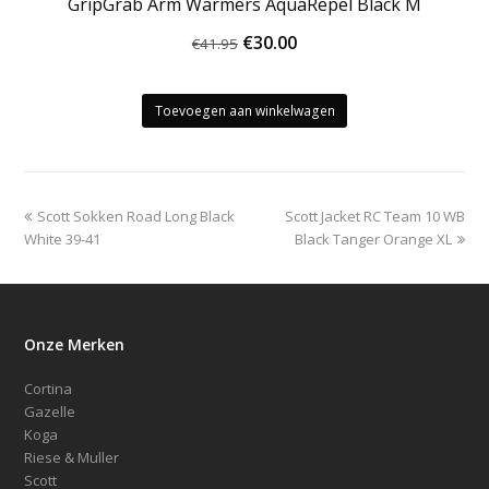
GripGrab Arm Warmers AquaRepel Black M
Oorspronkelijke
Huidige
€
30.00
€
41.95
prijs
prijs
was:
is:
Toevoegen aan winkelwagen
€41.95.
€30.00.
previous
next
Scott Sokken Road Long Black
Scott Jacket RC Team 10 WB
post:
post:
White 39-41
Black Tanger Orange XL
Onze Merken
Cortina
Gazelle
Koga
Riese & Muller
Scott