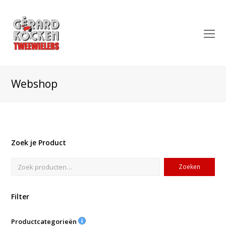
O
Mo
M
Webshop
Zoek je Product
Zoeken
Filter
Productcategorieën