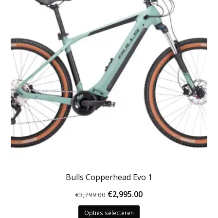
Bulls Copperhead Evo 1
Oorspronkelijke
Huidige
€
2,995.00
€
3,799.00
Dit
prijs
prijs
Opties selecteren
product