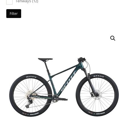
Tenways
(12)
Filter