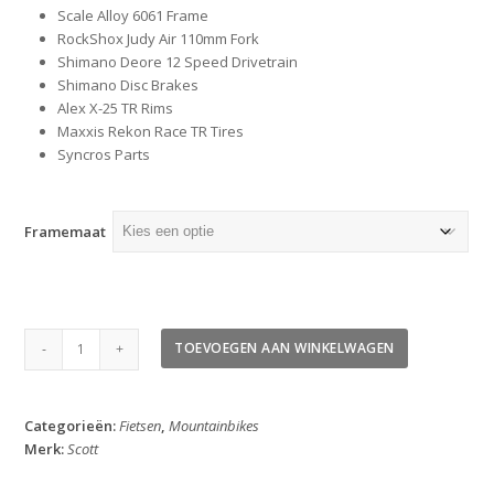
Scale Alloy 6061 Frame
RockShox Judy Air 110mm Fork
Shimano Deore 12 Speed Drivetrain
Shimano Disc Brakes
Alex X-25 TR Rims
Maxxis Rekon Race TR Tires
Syncros Parts
Framemaat
Scott
TOEVOEGEN AAN WINKELWAGEN
Scale
935
2026
Categorieën:
Fietsen
,
Mountainbikes
aantal
Merk:
Scott