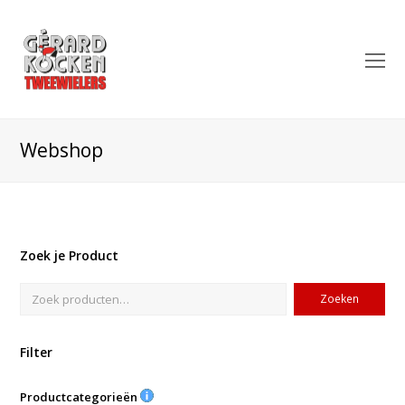
O
Mo
M
Webshop
Zoek je Product
Zoeken
Filter
Productcategorieën