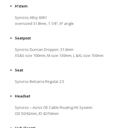
H’stem
Syncros Alloy 6061
oversized 31.8mm, 1 1/8″, 6° angle
Seatpost
Syncros Duncan Dropper, 31.6mm
XS&S size 100mm, M size 130mm, L &XL size 150mm
Seat
Syncros Belcarra Regular 2.5
Headset
Syncros – Acros OE Cable Routing HS System
OD 50/62mm, ID 42/56mm
Hub (Front)