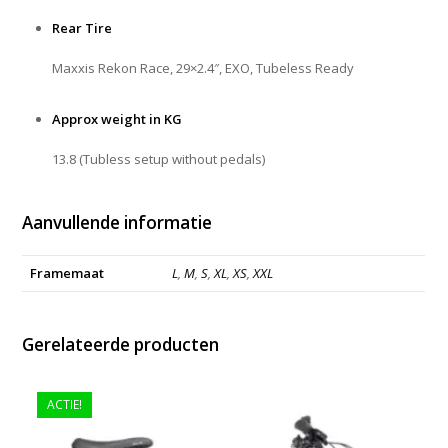
Rear Tire
Maxxis Rekon Race, 29×2.4″, EXO, Tubeless Ready
Approx weight in KG
13.8 (Tubless setup without pedals)
Aanvullende informatie
Framemaat
L
,
M
,
S
,
XL
,
XS
,
XXL
Gerelateerde producten
ACTIE!