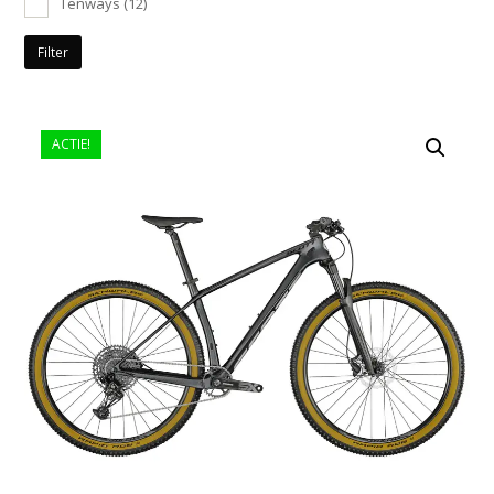
Tenways
(12)
Filter
ACTIE!