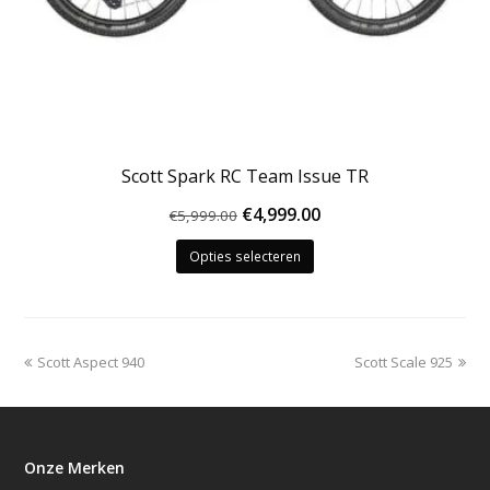
Scott Spark RC Team Issue TR
Oorspronkelijke
Huidige
€
4,999.00
€
5,999.00
Dit
prijs
prijs
Opties selecteren
product
was:
is:
heeft
€5,999.00.
€4,999.00.
meerdere
variaties.
Deze
previous
next
Scott Aspect 940
Scott Scale 925
optie
post:
post:
kan
gekozen
worden
Onze Merken
op