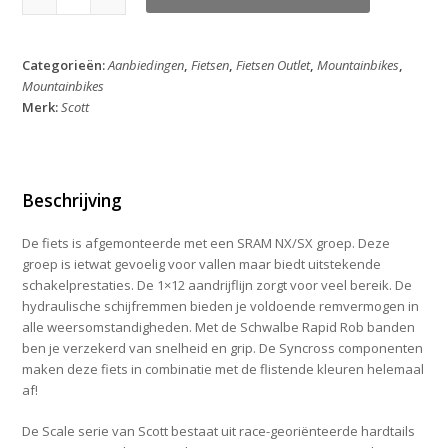
Scale
940
aantal
Categorieën:
Aanbiedingen
,
Fietsen
,
Fietsen Outlet
,
Mountainbikes
,
Mountainbikes
Merk:
Scott
Beschrijving
De fiets is afgemonteerde met een SRAM NX/SX groep. Deze
groep is ietwat gevoelig voor vallen maar biedt uitstekende
schakelprestaties. De 1×12 aandrijflijn zorgt voor veel bereik. De
hydraulische schijfremmen bieden je voldoende remvermogen in
alle weersomstandigheden. Met de Schwalbe Rapid Rob banden
ben je verzekerd van snelheid en grip. De Syncross componenten
maken deze fiets in combinatie met de flistende kleuren helemaal
af!
De Scale serie van Scott bestaat uit race-georiënteerde hardtails