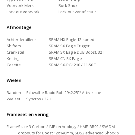
Voorvork Merk
Rock Shox
Lock-out voorvork
Lock-out vanaf stuur
Afmontage
Achterderailleur
SRAM NX Eagle 12-speed
Shifters
SRAM SX Eagle Trigger
Crankstel
SRAM SX Eagle DUB Boost, 32T
Ketting
SRAM CN SX Eagle
Casette
SRAM SX-PG1210 / 11-50 T
Wielen
Banden
Schwalbe Rapid Rob 29×2.25”/ Active Line
Wielset
Syncros / 32H
Frameset en vering
Frame
Scale 3 Carbon / IMP technology / HMF, BB92 / SW DM
dropouts for Boost 12x148mm, SDS2 advanced Shock &