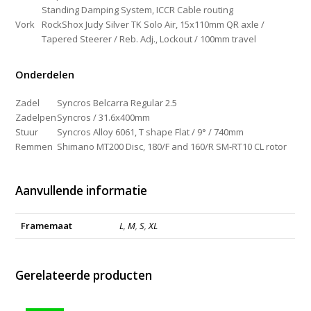
Standing Damping System, ICCR Cable routing
Vork
RockShox Judy Silver TK Solo Air, 15x110mm QR axle /
Tapered Steerer / Reb. Adj., Lockout / 100mm travel
Onderdelen
Zadel
Syncros Belcarra Regular 2.5
Zadelpen
Syncros / 31.6x400mm
Stuur
Syncros Alloy 6061, T shape Flat / 9° / 740mm
Remmen
Shimano MT200 Disc, 180/F and 160/R SM-RT10 CL rotor
Aanvullende informatie
Framemaat
L
,
M
,
S
,
XL
Gerelateerde producten