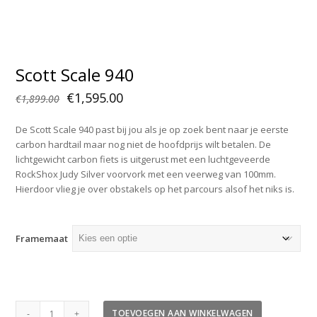
Scott Scale 940
Oorspronkelijke
Huidige
€
1,595.00
€
1,899.00
prijs
prijs
De Scott Scale 940 past bij jou als je op zoek bent naar je eerste
was:
is:
carbon hardtail maar nog niet de hoofdprijs wilt betalen. De
€1,899.00.
€1,595.00.
lichtgewicht carbon fiets is uitgerust met een luchtgeveerde
RockShox Judy Silver voorvork met een veerweg van 100mm.
Hierdoor vlieg je over obstakels op het parcours alsof het niks is.
Framemaat
Scott
TOEVOEGEN AAN WINKELWAGEN