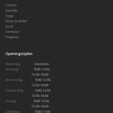
de
Cortina
productpagina
Gazelle
Koga
Riese & Muller
Scott
Tenways
Pegasus
Openingstijden
Maandag
Gesloten
Dinsdag
9:00-12:30,
13:30-18:00
Woensdag
9:00-12:30,
13:30-18:00
Donderdag
9:00-12:30,
13:30-18:00
Vrijdag
9:00-12:30,
13:30-18:00
Zaterdag
9:00-17:00