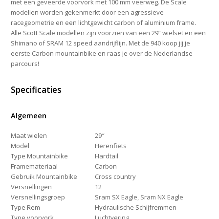
met een geveerde voorvork met 100 mm veerweg. De Scale
modellen worden gekenmerkt door een agressieve
racegeometrie en een lichtgewicht carbon of aluminium frame.
Alle Scott Scale modellen zijn voorzien van een 29” wielset en een
Shimano of SRAM 12 speed aandrijflijn. Met de 940 koop jij je
eerste Carbon mountainbike en raas je over de Nederlandse
parcours!
Specificaties
Algemeen
Maat wielen
29″
Model
Herenfiets
Type Mountainbike
Hardtail
Framemateriaal
Carbon
Gebruik Mountainbike
Cross country
Versnellingen
12
Versnellingsgroep
Sram SX Eagle, Sram NX Eagle
Type Rem
Hydraulische Schijfremmen
Type voorvork
Luchtvering