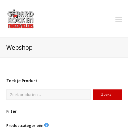
O
Mo
M
Webshop
Zoek je Product
Zoeken
Filter
Productcategorieën