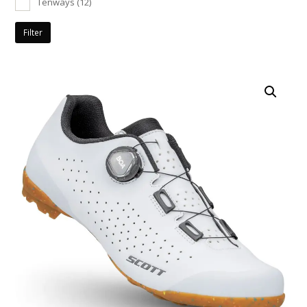
Tenways
(12)
Filter