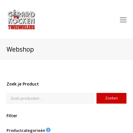
O
Mo
M
Webshop
Zoek je Product
Zoeken
Filter
Productcategorieën