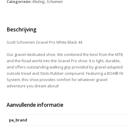
Categorieën:
Kleding
,
Schoenen
White
Black
44
aantal
Beschrijving
Scott Schoenen Gravel Pro White Black 44
Our gravel-dedicated shoe. We combined the best from the MTB
and the Road world into the Gravel Pro shoe. It is light, durable,
and offers outstanding walking grip provided by gravel-adapted
outsole tread and Sticki Rubber compound. Featuring a BOA® Fit
System, this shoe provides comfort for whatever gravel
adventure you dream about!
Aanvullende informatie
pa_brand