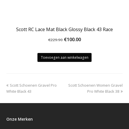
Scott RC Lace Mat Black Glossy Black 43 Race
Oorspronkelijke
Huidige
€
100.00
€
229.90
prijs
prijs
was:
is:
Toevoegen aan winkelwagen
€229.90.
€100.00.
previous
next
Scott Schoenen Gravel Pro
Scott Schoenen Women Gravel
post:
post:
White Black 43
Pro White Black 38
Onze Merken