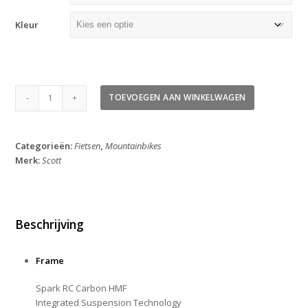
Kleur
Scott
TOEVOEGEN AAN WINKELWAGEN
Spark
RC
Team
Categorieën:
Fietsen
,
Mountainbikes
Issue
Merk:
Scott
2026
aantal
Beschrijving
Frame
Spark RC Carbon HMF
Integrated Suspension Technology