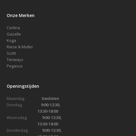
gekozen
worden
Onze Merken
op
de
Cortina
productpagina
Gazelle
Koga
Riese & Muller
Scott
Tenways
Pegasus
Openingstijden
Maandag
Gesloten
Dinsdag
9:00-12:30,
13:30-18:00
Woensdag
9:00-12:30,
13:30-18:00
Donderdag
9:00-12:30,