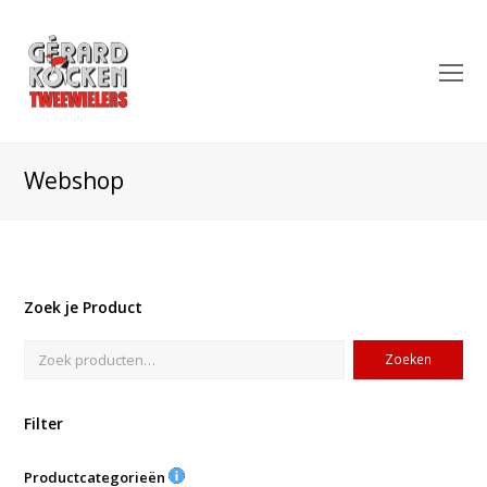
O
Mo
M
Webshop
Zoek je Product
Zoeken
Filter
Productcategorieën