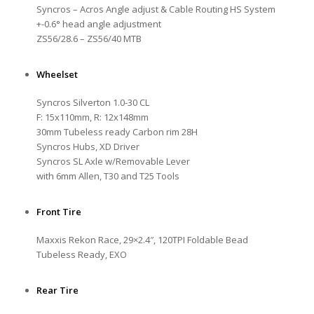
Syncros – Acros Angle adjust & Cable Routing HS System
+-0.6° head angle adjustment
ZS56/28.6 – ZS56/40 MTB
Wheelset
Syncros Silverton 1.0-30 CL
F: 15x110mm, R: 12x148mm
30mm Tubeless ready Carbon rim 28H
Syncros Hubs, XD Driver
Syncros SL Axle w/Removable Lever
with 6mm Allen, T30 and T25 Tools
Front Tire
Maxxis Rekon Race, 29×2.4″, 120TPI Foldable Bead
Tubeless Ready, EXO
Rear Tire