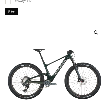
Tenways
(12)
Filter