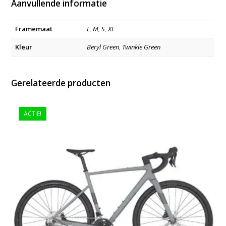
Aanvullende informatie
Framemaat
L
,
M
,
S
,
XL
Kleur
Beryl Green
,
Twinkle Green
Gerelateerde producten
ACTIE!