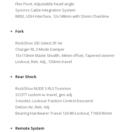
Flex Pivot, Adjustable head angle
Syncros Cable Integration System
BB92, UDH Interface, 12x148mm with 55mm Chainline
Fork
RockShox SID Select 3P Air
Charger RL 3-Mode Damper
15x110mm Maxle Stealth, 44mm offset, Tapered steerer
Lockout, Reb. Adj., 120mm travel
Rear Shock
RockShox NUDE 5 RL3 Trunnion
SCOTT custom w. travel, geo adj.
3 modes: Lockout-Traction Control-Descend
Debon Air, Reb. Adj.
Bearing Hardware/ Travel 120-80-Lockout, T165X45mm
Remote System