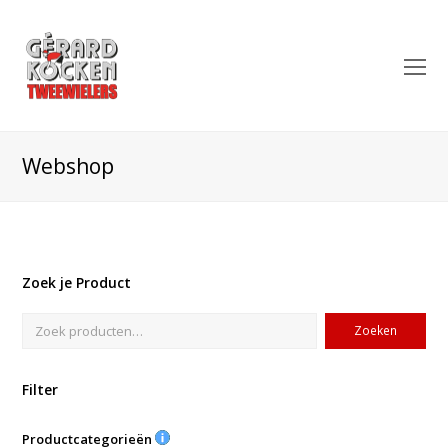
O
Mo
M
Webshop
Zoek je Product
Zoeken
Filter
Productcategorieën