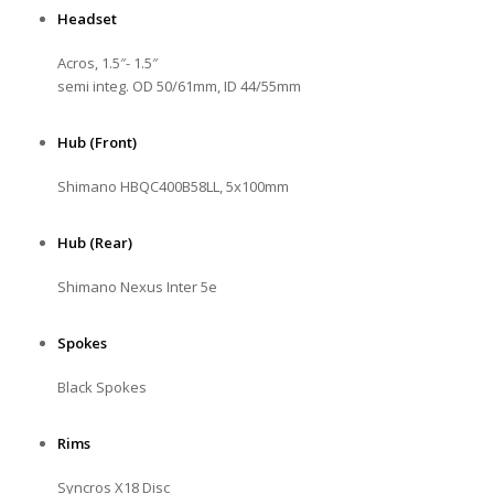
Headset
Acros, 1.5″- 1.5″
semi integ. OD 50/61mm, ID 44/55mm
Hub (Front)
Shimano HBQC400B58LL, 5x100mm
Hub (Rear)
Shimano Nexus Inter 5e
Spokes
Black Spokes
Rims
Syncros X18 Disc