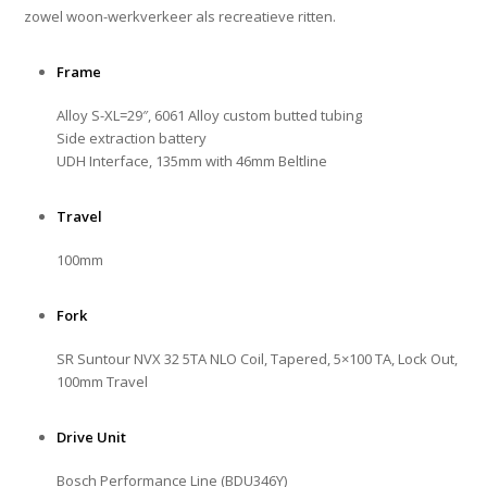
zowel woon-werkverkeer als recreatieve ritten.
Frame
Alloy S-XL=29″, 6061 Alloy custom butted tubing
Side extraction battery
UDH Interface, 135mm with 46mm Beltline
Travel
100mm
Fork
SR Suntour NVX 32 5TA NLO Coil, Tapered, 5×100 TA, Lock Out,
100mm Travel
Drive Unit
Bosch Performance Line (BDU346Y)