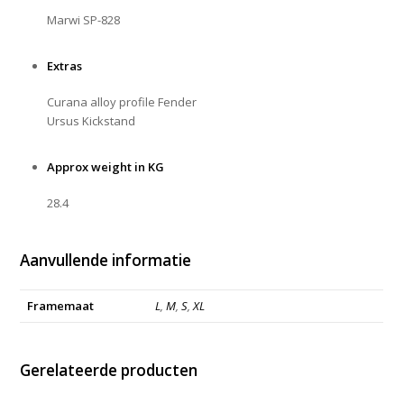
Marwi SP-828
Extras
Curana alloy profile Fender
Ursus Kickstand
Approx weight in KG
28.4
Aanvullende informatie
Framemaat
L
,
M
,
S
,
XL
Gerelateerde producten