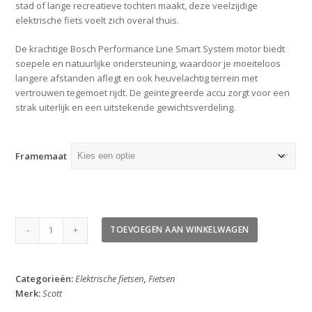
stad of lange recreatieve tochten maakt, deze veelzijdige
elektrische fiets voelt zich overal thuis.
De krachtige Bosch Performance Line Smart System motor biedt
soepele en natuurlijke ondersteuning, waardoor je moeiteloos
langere afstanden aflegt en ook heuvelachtig terrein met
vertrouwen tegemoet rijdt. De geïntegreerde accu zorgt voor een
strak uiterlijk en een uitstekende gewichtsverdeling.
Framemaat
Scott
TOEVOEGEN AAN WINKELWAGEN
Sub
Tour
30
Categorieën:
Elektrische fietsen
,
Fietsen
2026
Merk:
Scott
aantal