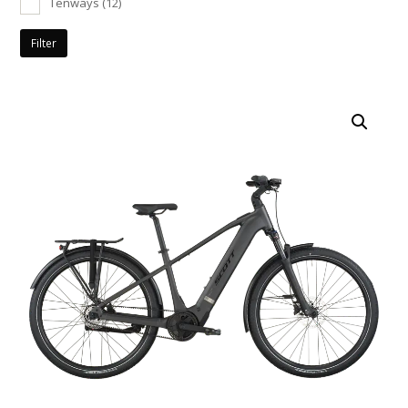
Tenways
(12)
Filter