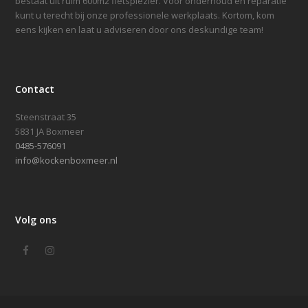
bestaat uit ruim 600m2 fietsplezier. Voor onderhoud en reparatie
kunt u terecht bij onze professionele werkplaats. Kortom, kom
eens kijken en laat u adviseren door ons deskundige team!
Contact
Steenstraat 35
5831 JA Boxmeer
0485-576091
info@kockenboxmeer.nl
Volg ons
Facebook
Instagram