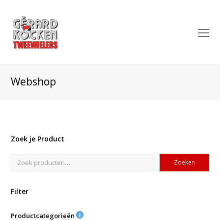
O
Mo
M
Webshop
Zoek je Product
Zoeken
Filter
Productcategorieën