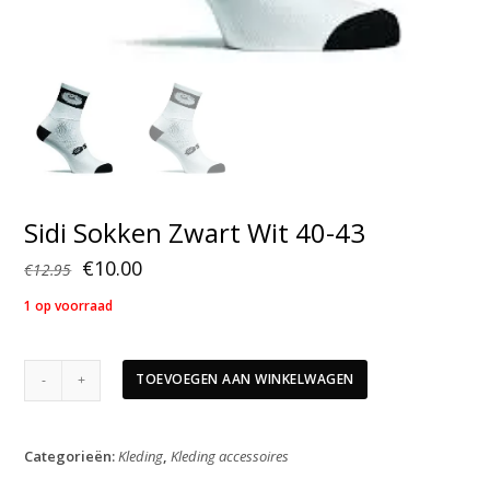
Sidi Sokken Zwart Wit 40-43
Oorspronkelijke
Huidige
€
10.00
€
12.95
prijs
prijs
1 op voorraad
was:
is:
€12.95.
€10.00.
Sidi
TOEVOEGEN AAN WINKELWAGEN
Sokken
Zwart
Wit
Categorieën:
Kleding
,
Kleding accessoires
40-
43