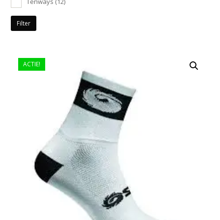
Tenways
(12)
Filter
ACTIE!