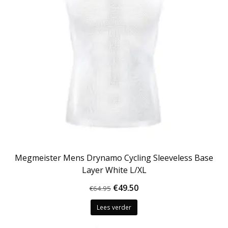
Megmeister Mens Drynamo Cycling Sleeveless Base
Layer White L/XL
Oorspronkelijke
Huidige
€
49.50
€
64.95
prijs
prijs
Lees verder
was:
is:
€64.95.
€49.50.