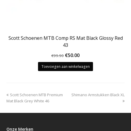
Scott Schoenen MTB Comp RS Mat Black Glossy Red
43
Oorspronkelijke
Huidige
€
50.00
€
99.90
prijs
prijs
Toevoegen aan winkelwagen
was:
is:
€99.90.
€50.00.
previous
next
Scott Schoenen MTB Premium
Shimano Armstukken Black XL
post:
post:
Mat Black Grey White 46
Onze Merken