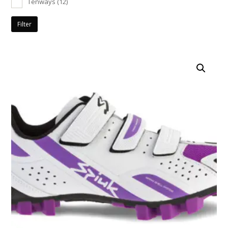
Tenways
(12)
Filter