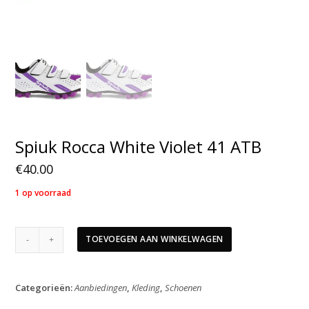
Spiuk Rocca White Violet 41 ATB
€
40.00
1 op voorraad
Spiuk
TOEVOEGEN AAN WINKELWAGEN
Rocca
White
Violet
Categorieën:
Aanbiedingen
,
Kleding
,
Schoenen
41
ATB