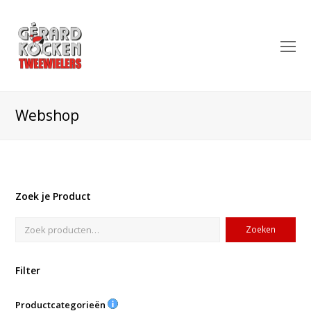
O
Mo
M
Webshop
Zoek je Product
Zoeken
Filter
Productcategorieën