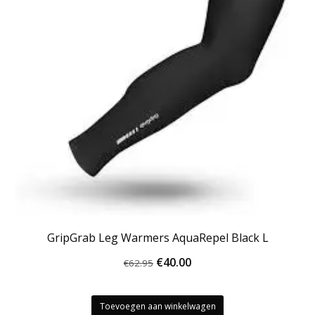
GripGrab Leg Warmers AquaRepel Black L
Oorspronkelijke
Huidige
€
40.00
€
62.95
prijs
prijs
was:
is:
Toevoegen aan winkelwagen