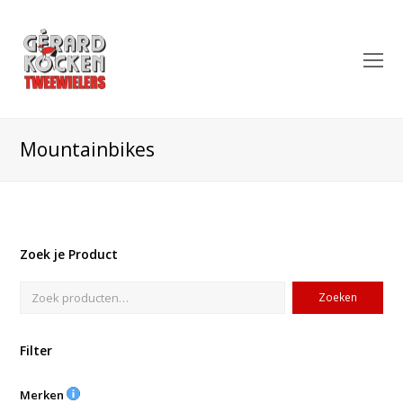
O
Mo
M
Mountainbikes
Zoek je Product
Zoeken
Filter
Merken