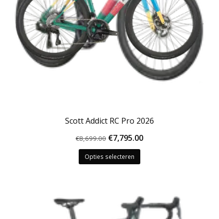
Scott Addict RC Pro 2026
Oorspronkelijke
Huidige
€
7,795.00
€
8,699.00
Dit
prijs
prijs
Opties selecteren
product
was:
is:
heeft
€8,699.00.
€7,795.00.
meerdere
variaties.
Deze
optie