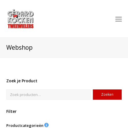
O
Mo
M
Webshop
Zoek je Product
Zoeken
Filter
Productcategorieën