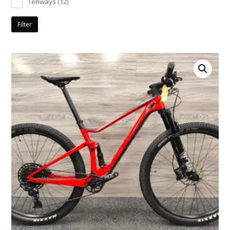
Tenways
(12)
Filter