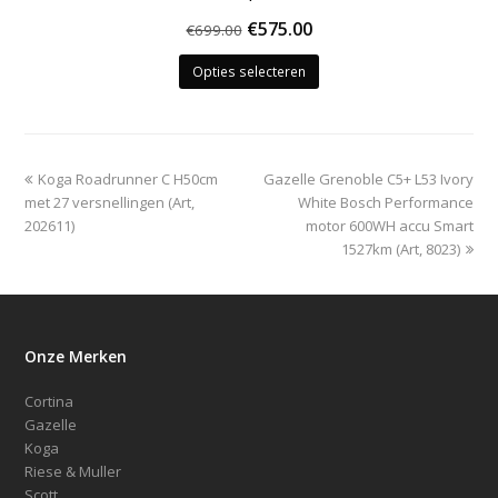
Oorspronkelijke
Huidige
€
575.00
€
699.00
Dit
prijs
prijs
Opties selecteren
product
was:
is:
heeft
€699.00.
€575.00.
meerdere
variaties.
Deze
previous
next
Koga Roadrunner C H50cm
Gazelle Grenoble C5+ L53 Ivory
optie
post:
post:
met 27 versnellingen (Art,
White Bosch Performance
kan
202611)
motor 600WH accu Smart
gekozen
1527km (Art, 8023)
worden
op
de
productpagina
Onze Merken
Cortina
Gazelle
Koga
Riese & Muller
Scott