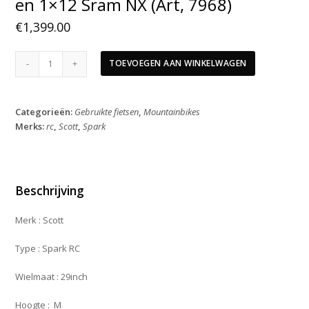
en 1×12 Sram NX (Art, 7968)
€
1,399.00
Scott
TOEVOEGEN AAN WINKELWAGEN
Spark
RC
Comp
Categorieën:
Gebruikte fietsen
,
Mountainbikes
M
Merks:
rc
,
Scott
,
Spark
Fox
vering
en
1x12
Sram
Beschrijving
NX
(Art,
Merk : Scott
7968)
aantal
Type : Spark RC
Wielmaat : 29inch
Hoogte : M