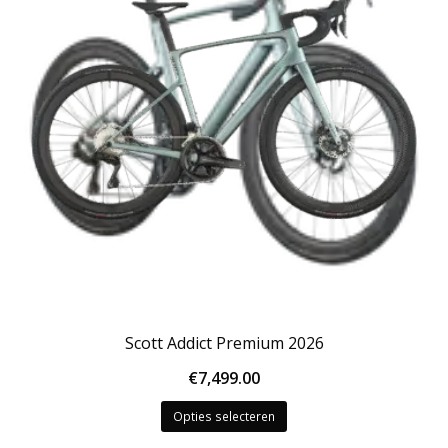
kan
gekozen
worden
op
de
productpagina
Scott Addict Premium 2026
€
7,499.00
Dit
Opties selecteren
product
heeft