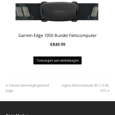
Garmin Edge 1050 Bundel Fietscomputer
€
849.99
Toevoegen aan winkelwagen
previous
next
Garmin Bevestigingsband
Sigma Fietscomputer BC 5.0 WL
post:
post:
Edge
ATS