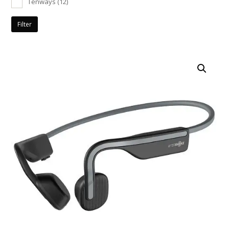
Tenways
(12)
Filter