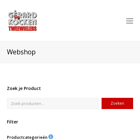
O
Mo
M
Webshop
Zoek je Product
Zoeken
Filter
Productcategorieën