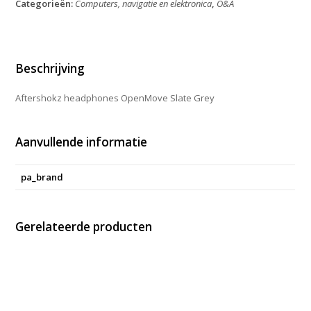
Categorieën:
Computers, navigatie en elektronica
,
O&A
Grey
aantal
Beschrijving
Aftershokz headphones OpenMove Slate Grey
Aanvullende informatie
pa_brand
Gerelateerde producten