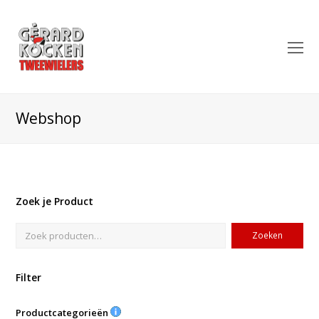
O
Mo
M
Webshop
Zoek je Product
Zoeken
Filter
Productcategorieën