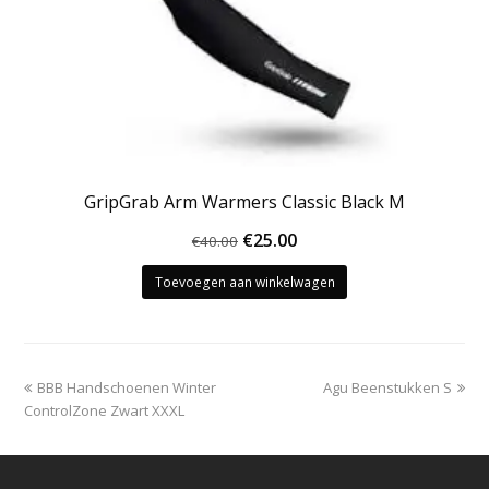
GripGrab Arm Warmers Classic Black M
Oorspronkelijke
Huidige
€
25.00
€
40.00
prijs
prijs
Toevoegen aan winkelwagen
was:
is:
€40.00.
€25.00.
previous
next
BBB Handschoenen Winter
Agu Beenstukken S
post:
post:
ControlZone Zwart XXXL