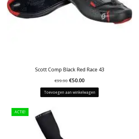
Scott Comp Black Red Race 43
Oorspronkelijke
Huidige
€
50.00
€
99.90
prijs
prijs
Toevoegen aan winkelwagen
was:
is:
€99.90.
€50.00.
ACTIE!