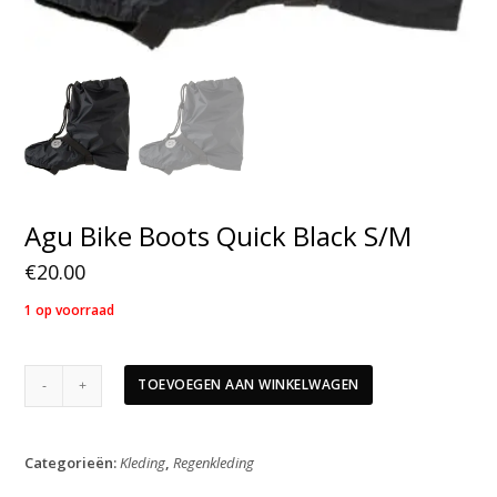
Agu Bike Boots Quick Black S/M
€
20.00
1 op voorraad
Agu
TOEVOEGEN AAN WINKELWAGEN
Bike
Boots
Quick
Categorieën:
Kleding
,
Regenkleding
Black
S/M