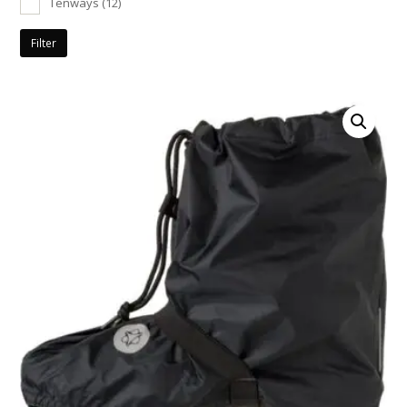
Tenways
(12)
Filter