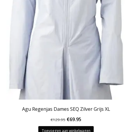
Agu Regenjas Dames SEQ Zilver Grijs XL
Oorspronkelijke
Huidige
€
69.95
€
129.95
prijs
prijs
Toevoegen aan winkelwagen