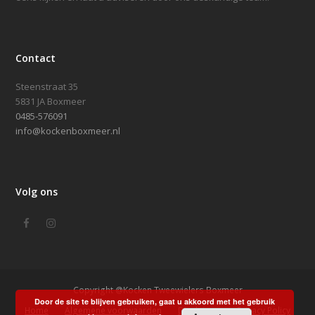
Contact
Steenstraat 35
5831 JA Boxmeer
0485-576091
info@kockenboxmeer.nl
Volg ons
Facebook
Instagram
Copyright @Kocken Tweewielers Boxmeer
Door de site te blijven gebruiken, gaat u akkoord met het gebruik
Home
Algemene voorwaarden
Disclaimer
Privacy Policy