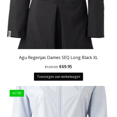
Agu Regenjas Dames SEQ Long Black XL
Oorspronkelijke
Huidige
€
69.95
€
129.95
prijs
prijs
Toevoegen aan winkelwagen
was:
is:
€129.95.
€69.95.
ACTIE!