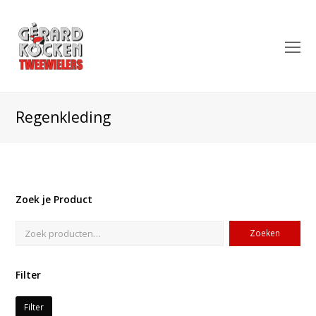
O
Mo
M
Regenkleding
Zoek je Product
Zoeken
Filter
Filter