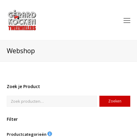
O
Mo
M
Webshop
Zoek je Product
Zoeken
Filter
Productcategorieën