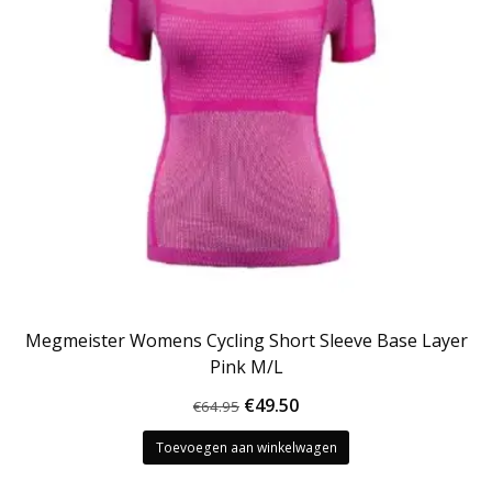
Megmeister Womens Cycling Short Sleeve Base Layer
Pink M/L
Oorspronkelijke
Huidige
€
49.50
€
64.95
prijs
prijs
Toevoegen aan winkelwagen
was:
is:
€64.95.
€49.50.