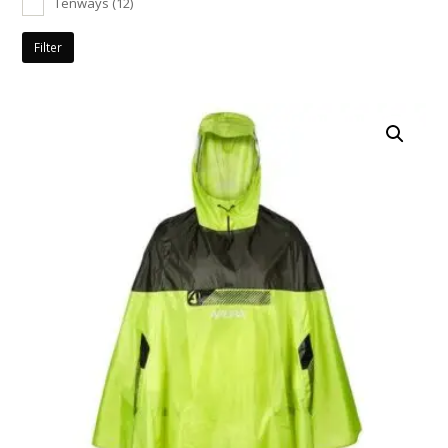
Tenways
(12)
Filter