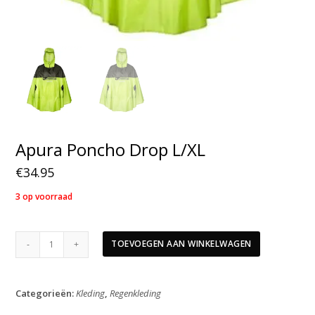
Apura Poncho Drop L/XL
€
34.95
3 op voorraad
Apura
TOEVOEGEN AAN WINKELWAGEN
Poncho
Drop
L/XL
Categorieën:
Kleding
,
Regenkleding
aantal