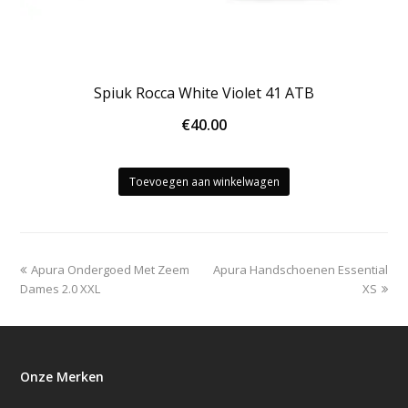
Spiuk Rocca White Violet 41 ATB
€
40.00
Toevoegen aan winkelwagen
previous
next
Apura Ondergoed Met Zeem
Apura Handschoenen Essential
post:
post:
Dames 2.0 XXL
XS
Onze Merken