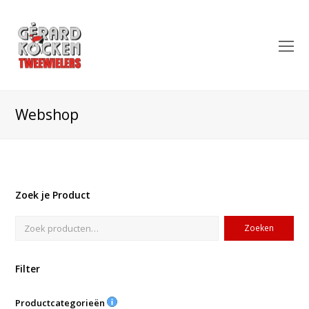
O
Mo
M
Webshop
Zoek je Product
Zoeken
Filter
Productcategorieën