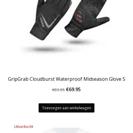
GripGrab Cloudburst Waterproof Midseason Glove S
Oorspronkelijke
Huidige
€
69.95
€
83.95
prijs
prijs
was:
is:
Toevoegen aan winkelwagen
€83.95.
€69.95.
Uitverkocht