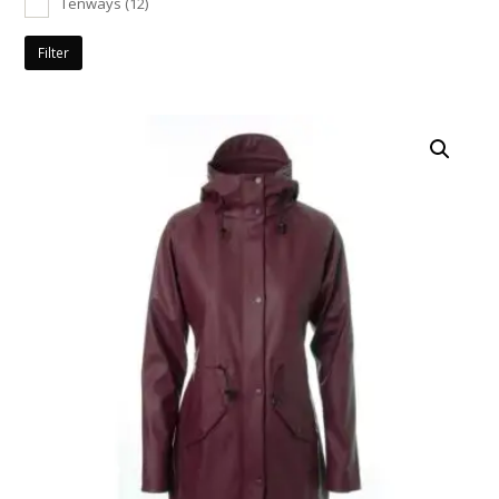
Tenways
(12)
Filter