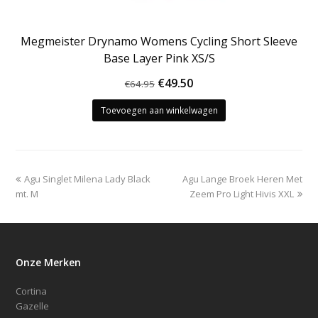
Megmeister Drynamo Womens Cycling Short Sleeve
Base Layer Pink XS/S
Oorspronkelijke
Huidige
€
49.50
€
64.95
prijs
prijs
Toevoegen aan winkelwagen
was:
is:
€64.95.
€49.50.
previous
next
Agu Singlet Milena Lady Black
Agu Lange Broek Heren Met
post:
post:
mt. M
Zeem Pro Light Hivis XXL
Onze Merken
Cortina
Gazelle