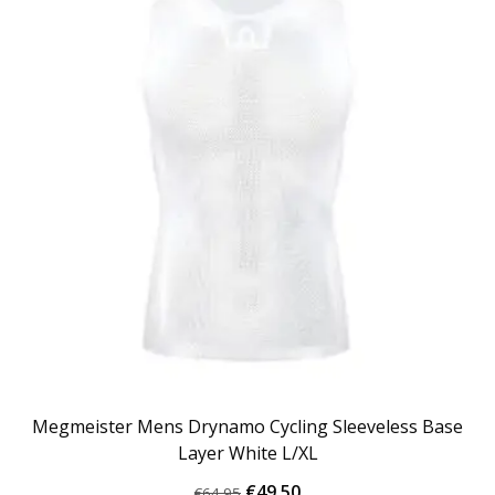
Megmeister Mens Drynamo Cycling Sleeveless Base
Layer White L/XL
Oorspronkelijke
Huidige
€
49.50
€
64.95