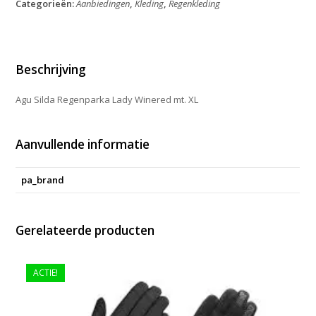
Categorieën:
Aanbiedingen
,
Kleding
,
Regenkleding
Winered
mt.
XL
aantal
Beschrijving
Agu Silda Regenparka Lady Winered mt. XL
Aanvullende informatie
pa_brand
Gerelateerde producten
ACTIE!