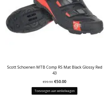
Scott Schoenen MTB Comp RS Mat Black Glossy Red
43
Oorspronkelijke
Huidige
€
50.00
€
99.90
prijs
prijs
Toevoegen aan winkelwagen
was:
is:
€99.90.
€50.00.