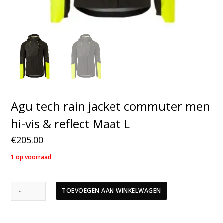
Agu tech rain jacket commuter men
hi-vis & reflect Maat L
€
205.00
1 op voorraad
Agu
TOEVOEGEN AAN WINKELWAGEN
tech
rain
jacket