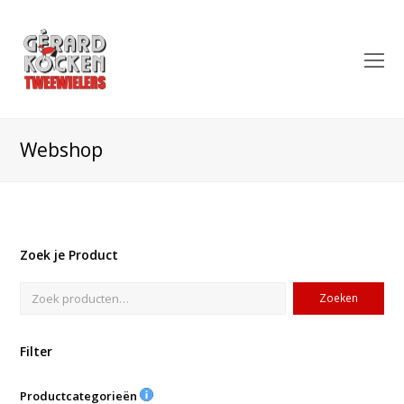
O
Mo
M
Webshop
Zoek je Product
Zoeken
Filter
Productcategorieën