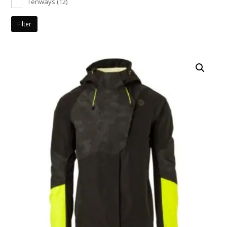
Tenways
(12)
Filter