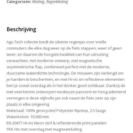
Categorieën:
Kleding
,
Regenkleding
commuter
men
hi-
vis
&
Beschrijving
reflect
Maat
Agu Tech collectie biedt de ultieme regenjas voor snelle
L
commuters die elke dag weer op de fiets stappen, weer of geen
aantal
weer, en daarom de hoogste kwaliteit van hun uitrusting
verwachten. Het moderne ontwerp, met magnetische
asymmetrische flap, combineert perfect met de moderne,
duurzame waterdichte technologie. De mouwen zijn verlengd om
je handen te beschermen, en met Hi-vis en reflectieve elementen
ben je zowel overdag als in het donker goed zichtbaar. Dankzij de
met veel kennis ontworpen modieuze pasvorm en hoog ademend
vermogen is deze stijlvolle jas ook naast de fiets zeer op zijn
plaats in elke omgeving.
Materiaal: 100% gerecycled Polyester Ripstop, 2.5-laags
Waterkolom: 10.000 mm
EN 20471 Hi-vis Neon stof & reflecterende print panelen
YKK rits met overslag met magneetsluiting