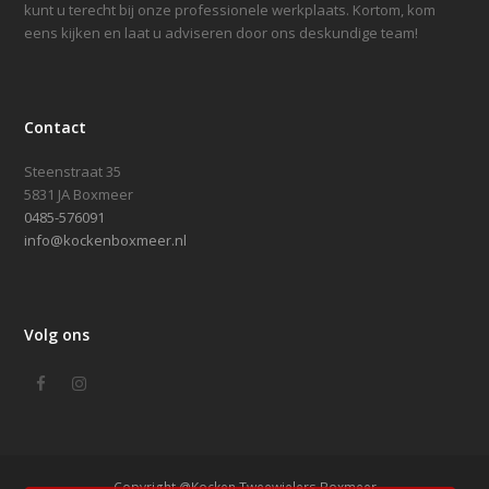
kunt u terecht bij onze professionele werkplaats. Kortom, kom
eens kijken en laat u adviseren door ons deskundige team!
Contact
Steenstraat 35
5831 JA Boxmeer
0485-576091
info@kockenboxmeer.nl
Volg ons
Facebook
Instagram
Copyright @Kocken Tweewielers Boxmeer