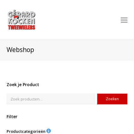
O
Mo
M
Webshop
Zoek je Product
Zoeken
Filter
Productcategorieën