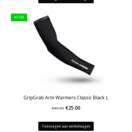
ACTIE!
GripGrab Arm Warmers Classic Black L
Oorspronkelijke
Huidige
€
25.00
€
40.00
prijs
prijs
was:
is:
Toevoegen aan winkelwagen
€40.00.
€25.00.