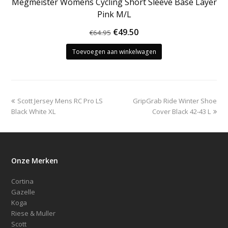
Megmeister Womens Cycling Short Sleeve Base Layer
Pink M/L
Oorspronkelijke
Huidige
€
49.50
€
64.95
prijs
prijs
Toevoegen aan winkelwagen
was:
is:
€64.95.
€49.50.
previous
next
Scott Jersey Mens RC Pro LS
GripGrab Ride Winter Shoe
post:
post:
Black White XL
Cover Black 42-43 L
Onze Merken
Cortina
Gazelle
Koga
Riese & Muller
Scott