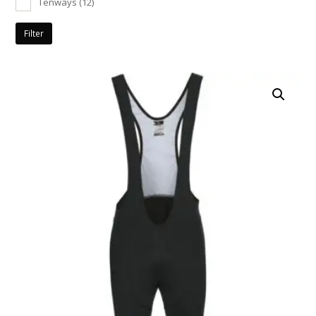
Tenways
(12)
Filter