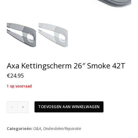
Axa Kettingscherm 26″ Smoke 42T
€
24.95
1 op voorraad
Axa
TOEVOEGEN AAN WINKELWAGEN
Kettingscherm
26"
Smoke
Categorieën:
O&A
,
Onderdelen/Reparatie
42T
aantal