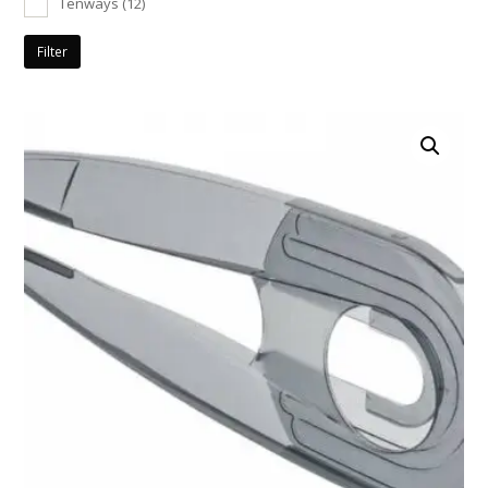
Tenways
(12)
Filter