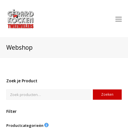
O
Mo
M
Webshop
Zoek je Product
Zoeken
Filter
Productcategorieën