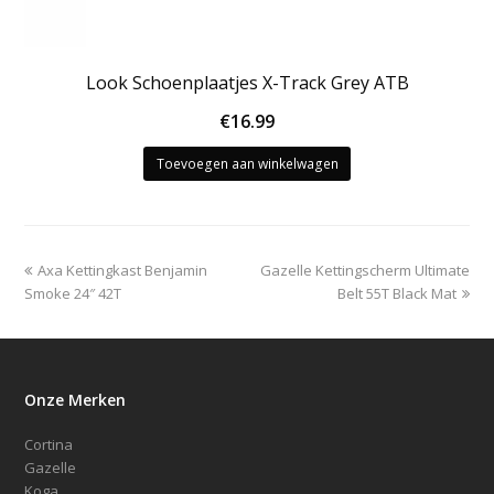
Look Schoenplaatjes X-Track Grey ATB
€
16.99
Toevoegen aan winkelwagen
previous
next
Axa Kettingkast Benjamin
Gazelle Kettingscherm Ultimate
post:
post:
Smoke 24″ 42T
Belt 55T Black Mat
Onze Merken
Cortina
Gazelle
Koga