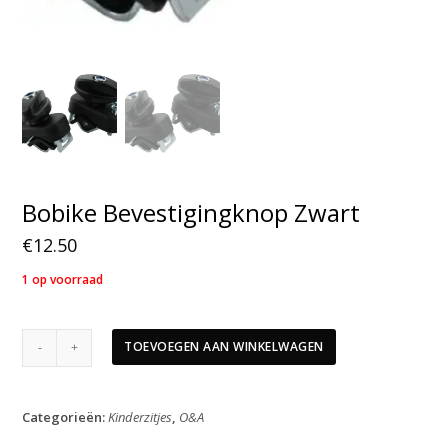
Bobike Bevestigingknop Zwart
€
12.50
1 op voorraad
Bobike
TOEVOEGEN AAN WINKELWAGEN
Bevestigingknop
Zwart
aantal
Categorieën:
Kinderzitjes
,
O&A