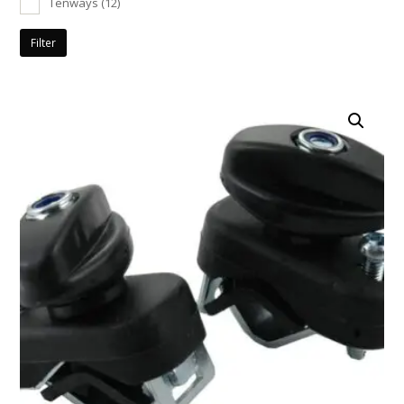
Tenways
(12)
Filter