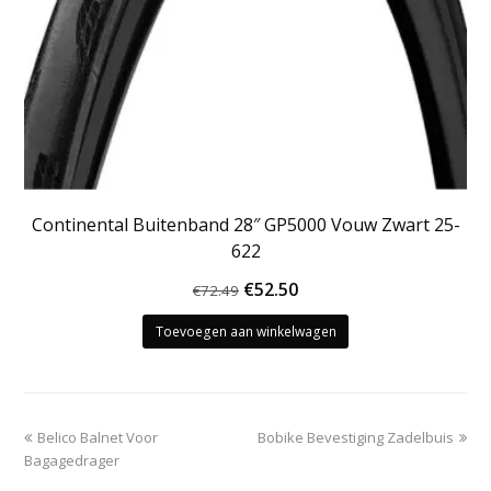
Continental Buitenband 28″ GP5000 Vouw Zwart 25-
622
Oorspronkelijke
Huidige
€
52.50
€
72.49
prijs
prijs
Toevoegen aan winkelwagen
was:
is:
€72.49.
€52.50.
previous
next
Belico Balnet Voor
Bobike Bevestiging Zadelbuis
post:
post:
Bagagedrager