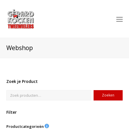
O
Mo
M
Webshop
Zoek je Product
Zoeken
Filter
Productcategorieën