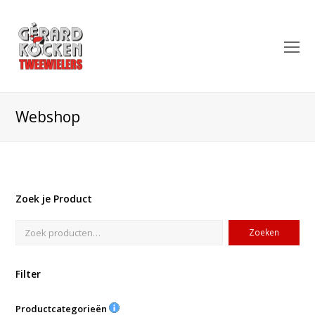
O
Mo
M
Webshop
Zoek je Product
Zoeken
Filter
Productcategorieën