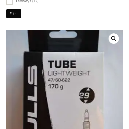
Tenways
(12)
Filter