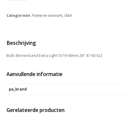
Extra
Light
Categorieën:
Frame en voorvork
,
O&A
SV19
40mm
28"
47-
60
Beschrijving
622
aantal
Bulls Binnenband Extra Light SV19 40mm 28" 47-60 622
Aanvullende informatie
pa_brand
Gerelateerde producten