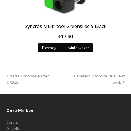
Syncros Multi-tool Greenslide 9 Black
€
17.90
Toevoegen aan winkelwagen
previous
next
Varta Knoopcel Batterij
Camelion Knoopcel 1616 1-st
post:
post:
CR2025
pack
Onze Merken
Cortina
Gazelle