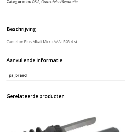
Categorieën:
O&A
,
Onderdelen/Reparatie
AAA
4-
Stuk
aantal
Beschrijving
Camelion Plus Alkali Micro AAA LR03 4-st
Aanvullende informatie
pa_brand
Gerelateerde producten