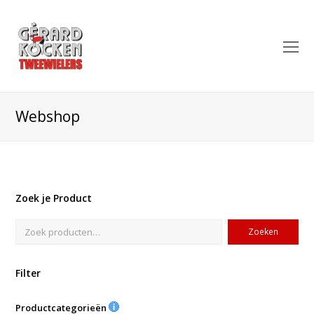
O
Mo
M
Webshop
Zoek je Product
Zoeken
Filter
Productcategorieën