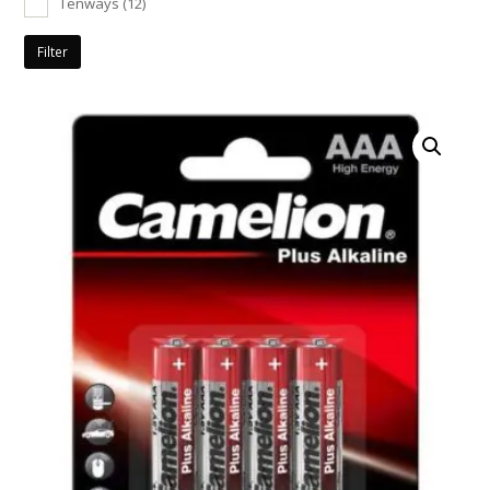
Tenways
(12)
Filter