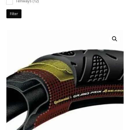
Tenways
(12)
Filter