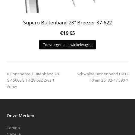
Supero Buitenband 28″ Breezer 37-622
€
19.95
Toevoegen aan winkelwagen
previous
next
Continental Buitenband 28″
Schwalbe Binnenband DV12
post:
post:
GP 5000 S TR 28-622 Zwart
40mm 26″ 32-47 590
Vouw
Onze Merken
Cortina
Gazelle