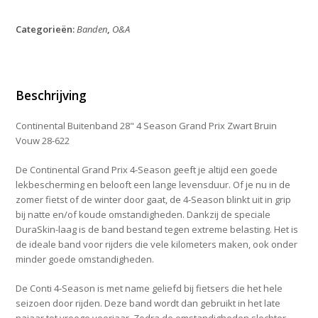
28"
Grand
Categorieën:
Banden
,
O&A
Prix
4
Season
28-
622
Beschrijving
Zwart
Bruin
Continental Buitenband 28" 4 Season Grand Prix Zwart Bruin
Vouw
Vouw 28-622
28-
622
De Continental Grand Prix 4-Season geeft je altijd een goede
aantal
lekbescherming en belooft een lange levensduur. Of je nu in de
zomer fietst of de winter door gaat, de 4-Season blinkt uit in grip
bij natte en/of koude omstandigheden. Dankzij de speciale
DuraSkin-laag is de band bestand tegen extreme belasting. Het is
de ideale band voor rijders die vele kilometers maken, ook onder
minder goede omstandigheden.
De Conti 4-Season is met name geliefd bij fietsers die het hele
seizoen door rijden. Deze band wordt dan gebruikt in het late
najaar tot vroege voorjaar. Zodra de omstandigheden slechter