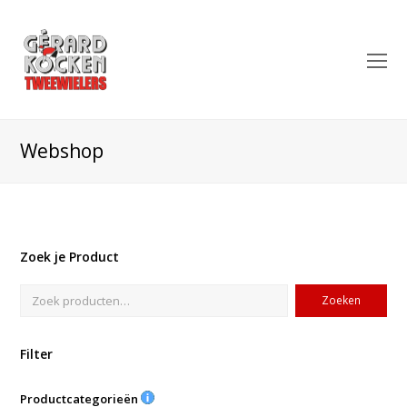
O
Mo
M
Webshop
Zoek je Product
Zoeken
Filter
Productcategorieën